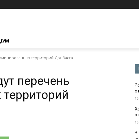
ЦІУМ
 заминированных территорий Донбасса
дут перечень
Р
 территорий
о
16
Х
а
16
В
п