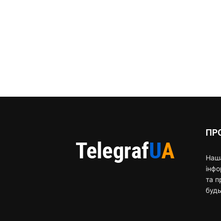
ПР
Наша
інф
та п
будь