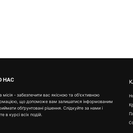
О НАС
К
 місія - забезпечити вас якісною та об'єктивною
Н
ормацією, що допоможе вам залишатися інформованим
К
риймати обґрунтовані рішення. Слідкуйте за нами і
П
те в курсі всіх подій.
С