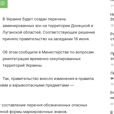
17
H
В Украине будет создан перечень
St
заминированных зон на территории Донецкой и
18
Луганской областей. Соответствующее решение
Р
приняло правительство на заседании 16 июня.
с
18
Об этом сообщили в Министерстве по вопросам
П
э
реинтеграции временно оккупированных
19
территорий Украины.
П
а
Так, правительство внесло изменения в правила
19
инами и взрывоопасными предметами —
Р
н
20
т составление перечня обозначенных опасных
диной формы маркировочных знаков.
В