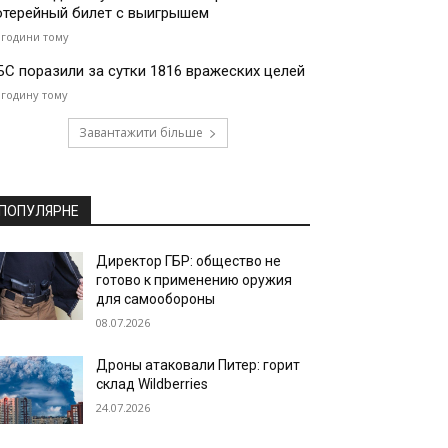
отерейный билет с выигрышем
 години тому
БС поразили за сутки 1816 вражеских целей
 годину тому
Завантажити більше
ПОПУЛЯРНЕ
Директор ГБР: общество не
готово к применению оружия
для самообороны
08.07.2026
Дроны атаковали Питер: горит
склад Wildberries
24.07.2026