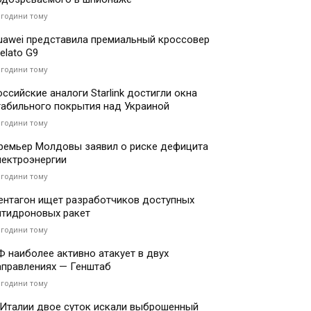
 години тому
uawei представила премиальный кроссовер
elato G9
 години тому
оссийские аналоги Starlink достигли окна
табильного покрытия над Украиной
 години тому
ремьер Молдовы заявил о риске дефицита
лектроэнергии
 години тому
ентагон ищет разработчиков доступных
нтидроновых ракет
 години тому
Ф наиболее активно атакует в двух
аправлениях — Генштаб
 години тому
 Италии двое суток искали выброшенный