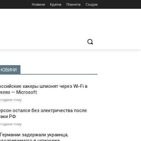
Новини
Країна
Планета
Соціум
НОВИНИ
оссийские хакеры шпионят через Wi-Fi в
телях — Microsoft
 години тому
ерсон остался без электричества после
таки РФ
 години тому
 Германии задержали украинца,
одозреваемого в шпионаже