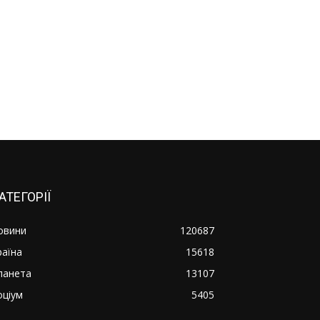
АТЕГОРІЇ
овини
120687
раїна
15618
ланета
13107
оціум
5405