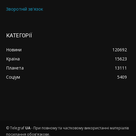
Зворотній зв'язок
КАТЕГОРІЇ
Новини
120692
Країна
15623
Планета
13111
Соціум
5409
© Telegraf
UA
- При повному та частковому використанні матеріалів
посилання обов'язкове.