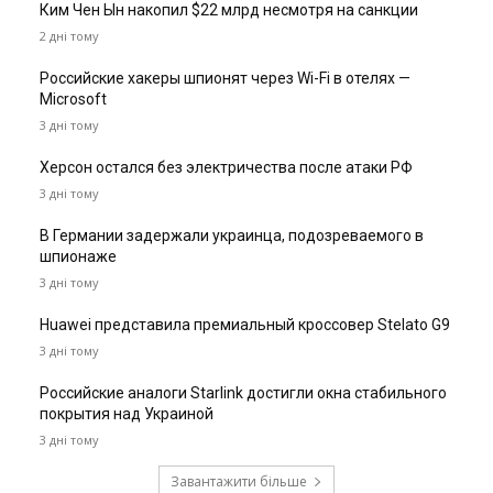
Ким Чен Ын накопил $22 млрд несмотря на санкции
2 дні тому
Российские хакеры шпионят через Wi-Fi в отелях —
Microsoft
3 дні тому
Херсон остался без электричества после атаки РФ
3 дні тому
В Германии задержали украинца, подозреваемого в
шпионаже
3 дні тому
Huawei представила премиальный кроссовер Stelato G9
3 дні тому
Российские аналоги Starlink достигли окна стабильного
покрытия над Украиной
3 дні тому
Завантажити більше