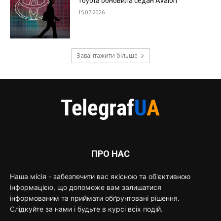
Toyota обновила седан Avalon
15.07.2026
Завантажити більше
ПРО НАС
Наша місія - забезпечити вас якісною та об'єктивною
інформацією, що допоможе вам залишатися
інформованим та приймати обґрунтовані рішення.
Слідкуйте за нами і будьте в курсі всіх подій.