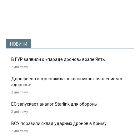
НОВИНИ
В ГУР заявили о «параде дронов» возле Ялты
2 дні тому
Дорофеева встревожила поклонников заявлением о
здоровье
2 дні тому
ЕС запускает аналог Starlink для обороны
2 дні тому
ВСУ поразили склад ударных дронов в Крыму
2 дні тому