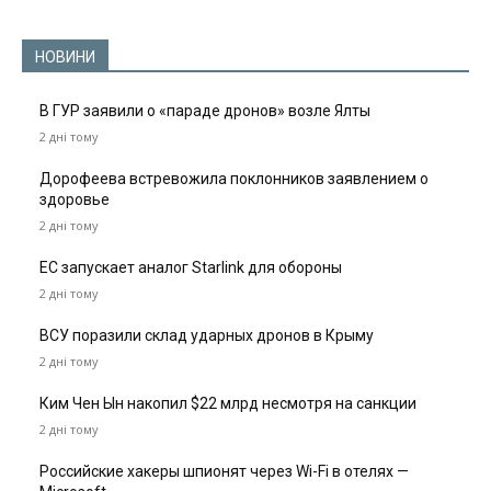
НОВИНИ
В ГУР заявили о «параде дронов» возле Ялты
2 дні тому
Дорофеева встревожила поклонников заявлением о
здоровье
2 дні тому
ЕС запускает аналог Starlink для обороны
2 дні тому
ВСУ поразили склад ударных дронов в Крыму
2 дні тому
Ким Чен Ын накопил $22 млрд несмотря на санкции
2 дні тому
Российские хакеры шпионят через Wi-Fi в отелях —