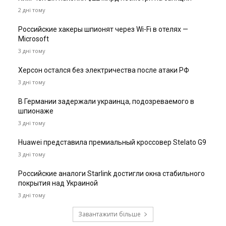
2 дні тому
Российские хакеры шпионят через Wi-Fi в отелях —
Microsoft
3 дні тому
Херсон остался без электричества после атаки РФ
3 дні тому
В Германии задержали украинца, подозреваемого в
шпионаже
3 дні тому
Huawei представила премиальный кроссовер Stelato G9
3 дні тому
Российские аналоги Starlink достигли окна стабильного
покрытия над Украиной
3 дні тому
Завантажити більше