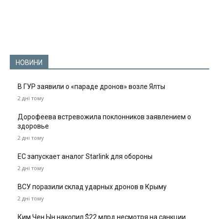
НОВИНИ
В ГУР заявили о «параде дронов» возле Ялты
2 дні тому
Дорофеева встревожила поклонников заявлением о
здоровье
2 дні тому
ЕС запускает аналог Starlink для обороны
2 дні тому
ВСУ поразили склад ударных дронов в Крыму
2 дні тому
Ким Чен Ын накопил $22 млрд несмотря на санкции