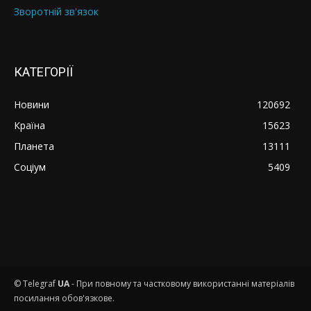
Зворотній зв'язок
КАТЕГОРІЇ
Новини
120692
Країна
15623
Планета
13111
Соціум
5409
© Telegraf
UA
- При повному та частковому використанні матеріалів
посилання обов'язкове.