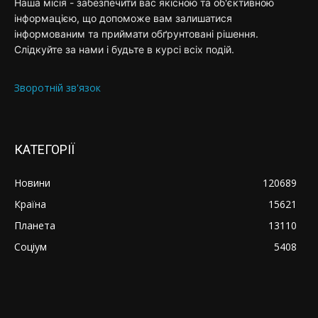
Наша місія - забезпечити вас якісною та об'єктивною
інформацією, що допоможе вам залишатися
інформованим та приймати обґрунтовані рішення.
Слідкуйте за нами і будьте в курсі всіх подій.
Зворотній зв'язок
КАТЕГОРІЇ
Новини
120689
Країна
15621
Планета
13110
Соціум
5408