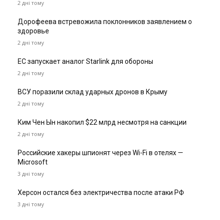
2 дні тому
Дорофеева встревожила поклонников заявлением о
здоровье
2 дні тому
ЕС запускает аналог Starlink для обороны
2 дні тому
ВСУ поразили склад ударных дронов в Крыму
2 дні тому
Ким Чен Ын накопил $22 млрд несмотря на санкции
2 дні тому
Российские хакеры шпионят через Wi-Fi в отелях —
Microsoft
3 дні тому
Херсон остался без электричества после атаки РФ
3 дні тому