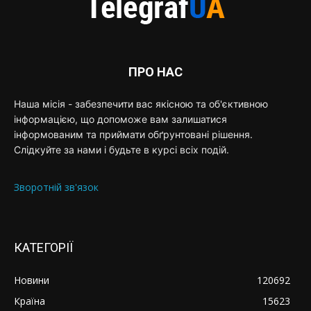
ПРО НАС
Наша місія - забезпечити вас якісною та об'єктивною
інформацією, що допоможе вам залишатися
інформованим та приймати обґрунтовані рішення.
Слідкуйте за нами і будьте в курсі всіх подій.
Зворотній зв'язок
КАТЕГОРІЇ
Новини
120692
Країна
15623