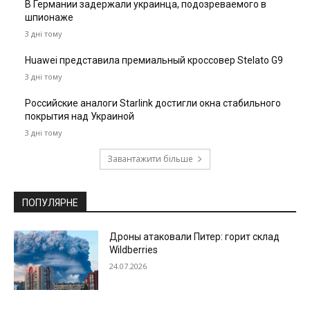
В Германии задержали украинца, подозреваемого в
шпионаже
3 дні тому
Huawei представила премиальный кроссовер Stelato G9
3 дні тому
Российские аналоги Starlink достигли окна стабильного
покрытия над Украиной
3 дні тому
Завантажити більше
ПОПУЛЯРНЕ
Дроны атаковали Питер: горит склад
Wildberries
24.07.2026