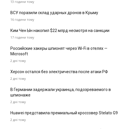
13 години тому
ВСУ поразили склад ударных дронов в Крыму
16 години тому
Ким Чен Ын накопил $22 млрд несмотря на санкции
17 години тому
Российские хакеры шпионят через Wi-Fi в отелях —
Microsoft
2 дні тому
Херсон остался без электричества после атаки РФ
2 дні тому
В Германии задержали украинца, подозреваемого в
шпионаже
2 дні тому
Huawei представила премиальный кроссовер Stelato G9
2 дні тому