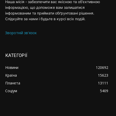
Наша місія - забезпечити вас якісною та об'єктивною
інформацією, що допоможе вам залишатися
інформованим та приймати обґрунтовані рішення.
Слідкуйте за нами і будьте в курсі всіх подій.
Зворотній зв'язок
КАТЕГОРІЇ
Новини
120692
Країна
15623
Планета
13111
Соціум
5409