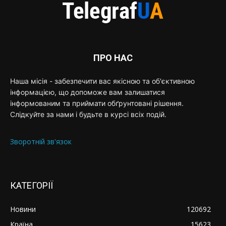
ПРО НАС
Наша місія - забезпечити вас якісною та об'єктивною
інформацією, що допоможе вам залишатися
інформованим та приймати обґрунтовані рішення.
Слідкуйте за нами і будьте в курсі всіх подій.
Зворотній зв'язок
КАТЕГОРІЇ
Новини
120692
Країна
15623