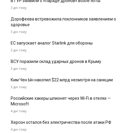
В ГУР заявили о «параде дронов» возле Ялты
3 дні тому
Дорофеева встревожила поклонников заявлением о
здоровье
3 дні тому
ЕС запускает аналог Starlink для обороны
3 дні тому
ВСУ поразили склад ударных дронов в Крыму
3 дні тому
Ким Чен Ын накопил $22 млрд несмотря на санкции
3 дні тому
Российские хакеры шпионят через Wi-Fi в отелях —
Microsoft
4 дні тому
Херсон остался без электричества после атаки РФ
4 дні тому