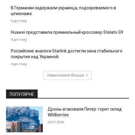
В Германии задержали украинца, подозреваемого в
шпионаже
4 дні тому
Huawei представила премиальный кроссовер Stelato G9
4 дні тому
Российские аналоги Starlink достигли окна стабильного
покрытия над Украиной
4 дні тому
Завантажити більше
ПОПУЛЯРНЕ
Дроны атаковали Питер: горит склад
Wildberries
24.07.2026