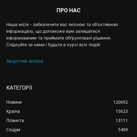
ПРО НАС
Наша місія - забезпечити вас якісною та об'єктивною
інформацією, що допоможе вам залишатися
інформованим та приймати обґрунтовані рішення.
Слідкуйте за нами і будьте в курсі всіх подій.
Зворотній зв'язок
КАТЕГОРІЇ
Новини
120692
Країна
15623
Планета
13111
Соціум
5409