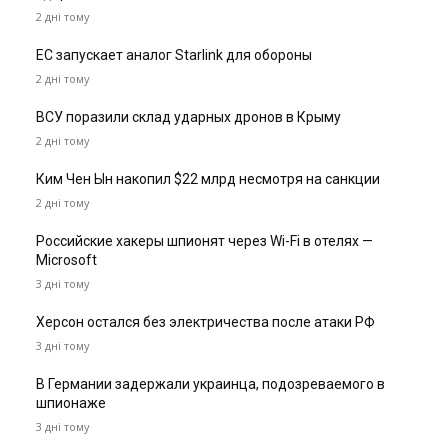
2 дні тому
ЕС запускает аналог Starlink для обороны
2 дні тому
ВСУ поразили склад ударных дронов в Крыму
2 дні тому
Ким Чен Ын накопил $22 млрд несмотря на санкции
2 дні тому
Российские хакеры шпионят через Wi-Fi в отелях —
Microsoft
3 дні тому
Херсон остался без электричества после атаки РФ
3 дні тому
В Германии задержали украинца, подозреваемого в
шпионаже
3 дні тому