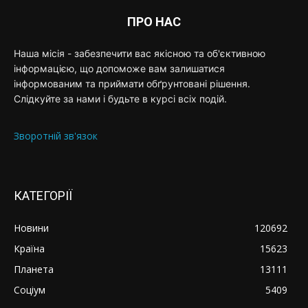
ПРО НАС
Наша місія - забезпечити вас якісною та об'єктивною
інформацією, що допоможе вам залишатися
інформованим та приймати обґрунтовані рішення.
Слідкуйте за нами і будьте в курсі всіх подій.
Зворотній зв'язок
КАТЕГОРІЇ
Новини
120692
Країна
15623
Планета
13111
Соціум
5409