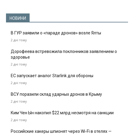
НОВИНИ
В ГУР заявили о «параде дронов» возле Ялты
2 дні тому
Дорофеева встревожила поклонников заявлением о
здоровье
2 дні тому
ЕС запускает аналог Starlink для обороны
2 дні тому
ВСУ поразили склад ударных дронов в Крыму
2 дні тому
Ким Чен Ын накопил $22 млрд несмотря на санкции
2 дні тому
Российские хакеры шпионят через Wi-Fi в отелях —