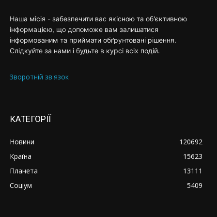
Наша місія - забезпечити вас якісною та об'єктивною
інформацією, що допоможе вам залишатися
інформованим та приймати обґрунтовані рішення.
Слідкуйте за нами і будьте в курсі всіх подій.
Зворотній зв'язок
КАТЕГОРІЇ
Новини
120692
Країна
15623
Планета
13111
Соціум
5409