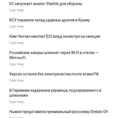
ЕС запускает аналог Starlink для обороны
2 дні тому
ВСУ поразили склад ударных дронов в Крыму
2 дні тому
Ким Чен Ын накопил $22 млрд несмотря на санкции
2 дні тому
Российские хакеры шпионят через Wi-Fi в отелях —
Microsoft
3 дні тому
Херсон остался без электричества после атаки РФ
3 дні тому
В Германии задержали украинца, подозреваемого в
шпионаже
3 дні тому
Huawei представила премиальный кроссовер Stelato G9
3 дні тому