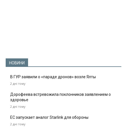
НОВИНИ
В ГУР заявили о «параде дронов» возле Ялты
2 дні тому
Дорофеева встревожила поклонников заявлением о
здоровье
2 дні тому
ЕС запускает аналог Starlink для обороны
2 дні тому