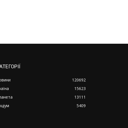
АТЕГОРІЇ
овини
120692
раїна
15623
ланета
13111
оціум
5409