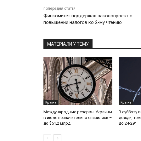
попередня стаття
Финкомитет поддержал законопроект о
повышении налогов ко 2-му чтению
МАТЕРІАЛИ У ТЕМУ
Країна
Країна
Международные резервы Украины
В субботу 
в июле незначительно снизились –
дожди, тем
до $51,2 млрд
до 24-29°