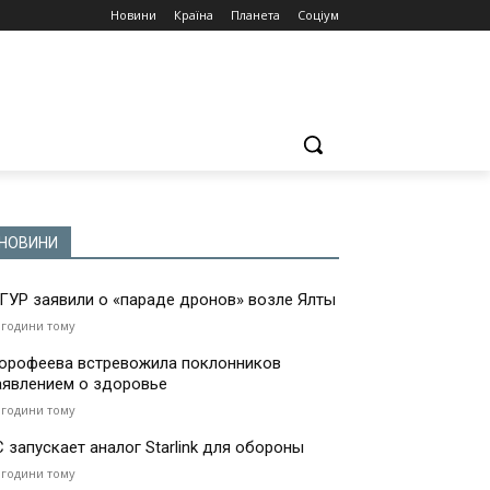
Новини
Країна
Планета
Соціум
НОВИНИ
 ГУР заявили о «параде дронов» возле Ялты
 години тому
орофеева встревожила поклонников
аявлением о здоровье
 години тому
С запускает аналог Starlink для обороны
 години тому