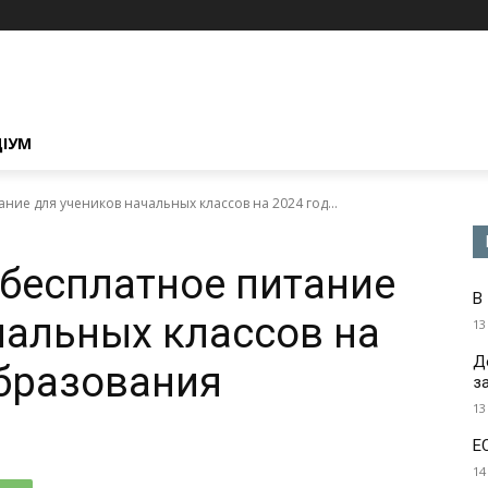
ЦІУМ
ние для учеников начальных классов на 2024 год...
 бесплатное питание
В
чальных классов на
13
Д
бразования
з
13
Е
14