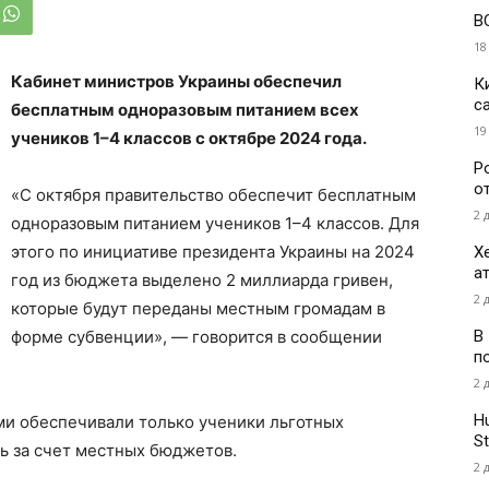
В
18
Кабинет министров Украины обеспечил
К
с
бесплатным одноразовым питанием всех
19
учеников 1–4 классов с октябре 2024 года.
Р
о
«С октября правительство обеспечит бесплатным
2 
одноразовым питанием учеников 1–4 классов. Для
этого по инициативе президента Украины на 2024
Х
а
год из бюджета выделено 2 миллиарда гривен,
2 
которые будут переданы местным громадам в
В
форме субвенции», — говорится в сообщении
п
2 
H
ми обеспечивали только ученики льготных
St
ь за счет местных бюджетов.
2 