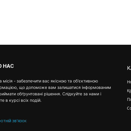
О НАС
К
 місія - забезпечити вас якісною та об'єктивною
Н
ормацією, що допоможе вам залишатися інформованим
К
риймати обґрунтовані рішення. Слідкуйте за нами і
П
те в курсі всіх подій.
С
отній зв'язок