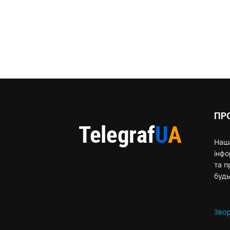
ПР
Наша
інф
та п
будь
Звор