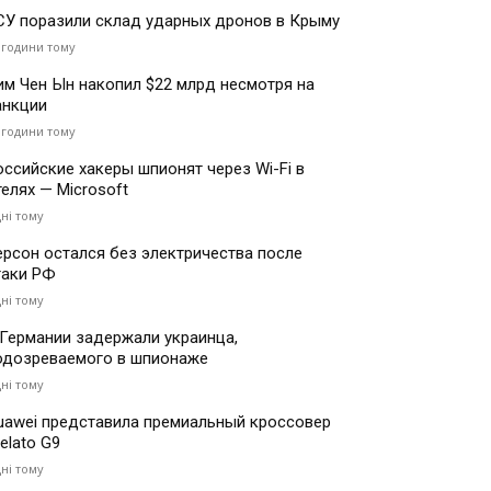
СУ поразили склад ударных дронов в Крыму
 години тому
им Чен Ын накопил $22 млрд несмотря на
анкции
 години тому
оссийские хакеры шпионят через Wi-Fi в
телях — Microsoft
дні тому
ерсон остался без электричества после
таки РФ
дні тому
 Германии задержали украинца,
одозреваемого в шпионаже
дні тому
uawei представила премиальный кроссовер
elato G9
дні тому