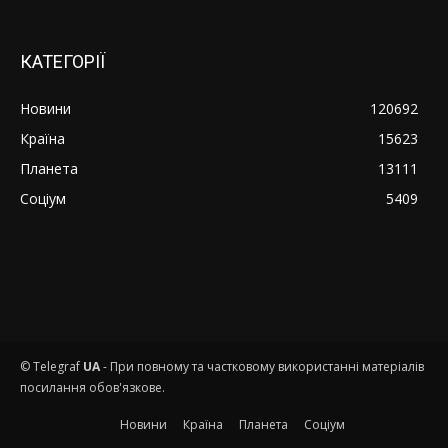
КАТЕГОРІЇ
Новини
120692
Країна
15623
Планета
13111
Соціум
5409
© Telegraf
UA
- При повному та частковому використанні матеріалів
посилання обов'язкове.
Новини
Країна
Планета
Соціум