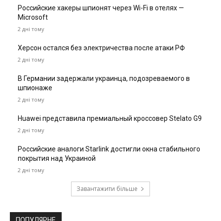
Российские хакеры шпионят через Wi-Fi в отелях —
Microsoft
2 дні тому
Херсон остался без электричества после атаки РФ
2 дні тому
В Германии задержали украинца, подозреваемого в
шпионаже
2 дні тому
Huawei представила премиальный кроссовер Stelato G9
2 дні тому
Российские аналоги Starlink достигли окна стабильного
покрытия над Украиной
2 дні тому
Завантажити більше
ПОПУЛЯРНЕ