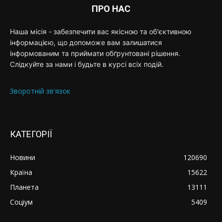
ПРО НАС
Наша місія - забезпечити вас якісною та об'єктивною
інформацією, що допоможе вам залишатися
інформованим та приймати обґрунтовані рішення.
Слідкуйте за нами і будьте в курсі всіх подій.
Зворотній зв'язок
КАТЕГОРІЇ
Новини
120690
Країна
15622
Планета
13111
Соціум
5409