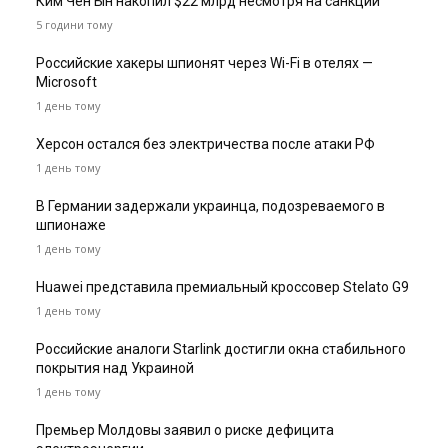
Ким Чен Ын накопил $22 млрд несмотря на санкции
5 години тому
Российские хакеры шпионят через Wi-Fi в отелях —
Microsoft
1 день тому
Херсон остался без электричества после атаки РФ
1 день тому
В Германии задержали украинца, подозреваемого в
шпионаже
1 день тому
Huawei представила премиальный кроссовер Stelato G9
1 день тому
Российские аналоги Starlink достигли окна стабильного
покрытия над Украиной
1 день тому
Премьер Молдовы заявил о риске дефицита