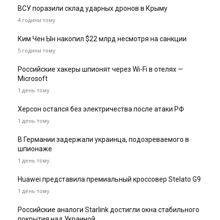
ВСУ поразили склад ударных дронов в Крыму
4 години тому
Ким Чен Ын накопил $22 млрд несмотря на санкции
5 години тому
Российские хакеры шпионят через Wi-Fi в отелях —
Microsoft
1 день тому
Херсон остался без электричества после атаки РФ
1 день тому
В Германии задержали украинца, подозреваемого в
шпионаже
1 день тому
Huawei представила премиальный кроссовер Stelato G9
1 день тому
Российские аналоги Starlink достигли окна стабильного
покрытия над Украиной