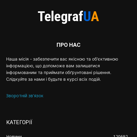
ПРО НАС
Наша місія - забезпечити вас якісною та об'єктивною
інформацією, що допоможе вам залишатися
інформованим та приймати обґрунтовані рішення.
Слідкуйте за нами і будьте в курсі всіх подій.
Зворотній зв'язок
КАТЕГОРІЇ
Новини
120692