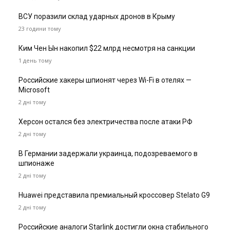
ВСУ поразили склад ударных дронов в Крыму
23 години тому
Ким Чен Ын накопил $22 млрд несмотря на санкции
1 день тому
Российские хакеры шпионят через Wi-Fi в отелях —
Microsoft
2 дні тому
Херсон остался без электричества после атаки РФ
2 дні тому
В Германии задержали украинца, подозреваемого в
шпионаже
2 дні тому
Huawei представила премиальный кроссовер Stelato G9
2 дні тому
Российские аналоги Starlink достигли окна стабильного