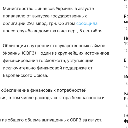
12
Министерство финансов Украины в августе
привлекло от выпуска государственных
Р
м
облигаций 29,1 млрд. грн. Об этом
сообщила
12
пресс-служба ведомства в четверг, 5 сентября.
Н
1
Облигации внутренних государственных займов
12
Украины (ОВГЗ) – один из крупнейших источников
В
финансирования госбюджета, уступающий
14
исключительно финансовой поддержке от
Европейского Союза.
И
15
а обеспечение финансовых потребностей
К
ния, в том числе расходы сектора безопасности и
Б
16
Г
 из общего объема выпущенных ОВГЗ за август.
ф
16