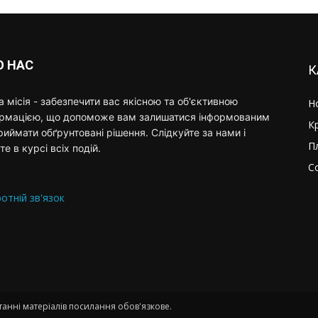
О НАС
К
 місія - забезпечити вас якісною та об'єктивною
Н
ормацією, що допоможе вам залишатися інформованим
К
риймати обґрунтовані рішення. Слідкуйте за нами і
П
те в курсі всіх подій.
С
отній зв'язок
анні матеріалів посилання обов'язкове.