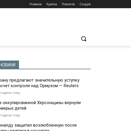
Новини
Країна
Планета
Соціум
НОВИНИ
рану предлагают значительную уступку
асчет контроля над Ормузом — Reuters
 години тому
з оккупированной Херсонщины вернули
емерых детей
 години тому
оналду защитил возлюбленную после
олны критики в соцсетях