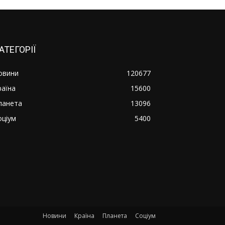
АТЕГОРІЇ
овини
120677
раїна
15600
ланета
13096
оціум
5400
Новини
Країна
Планета
Соціум