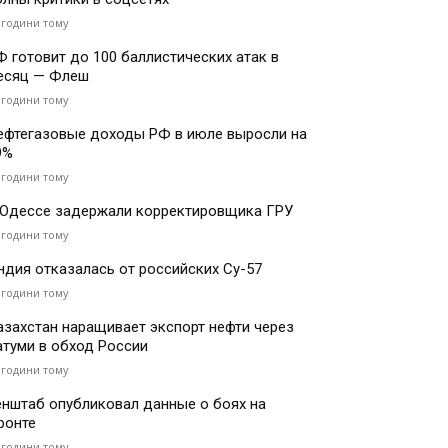
 години тому
Ф готовит до 100 баллистических атак в
есяц — Флеш
 години тому
ефтегазовые доходы РФ в июле выросли на
9%
 години тому
 Одессе задержали корректировщика ГРУ
 години тому
ндия отказалась от российских Су-57
 години тому
азахстан наращивает экспорт нефти через
атуми в обход России
 години тому
енштаб опубликовал данные о боях на
ронте
 години тому