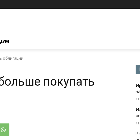
ЦІУМ
ть облигации
больше покупать
И
н
11
И
с
11
Р
в