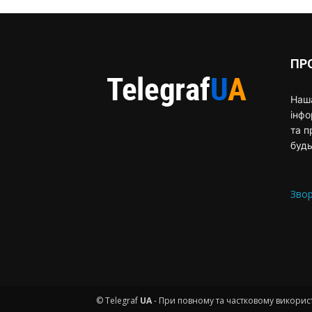
ПР
Наша
інф
та п
будь
Звор
© Telegraf
UA
- При повному та частковому використ