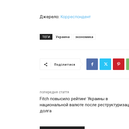
Джерело:
Корреспондент
ТЕГИ
Украина
экономика
Поділитися
попередня стаття
Fitch повысило рейтинг Украины в
национальной валюте после реструктуриза
долга