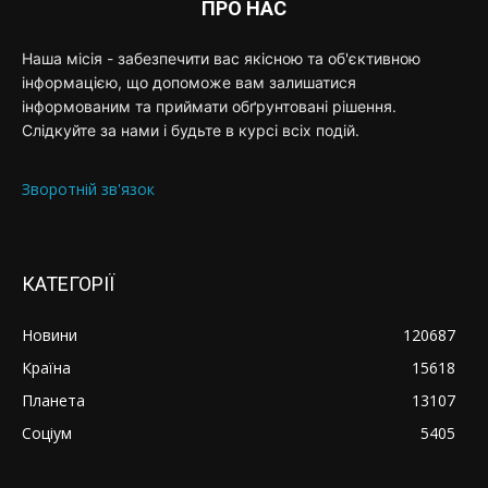
ПРО НАС
Наша місія - забезпечити вас якісною та об'єктивною
інформацією, що допоможе вам залишатися
інформованим та приймати обґрунтовані рішення.
Слідкуйте за нами і будьте в курсі всіх подій.
Зворотній зв'язок
КАТЕГОРІЇ
Новини
120687
Країна
15618
Планета
13107
Соціум
5405