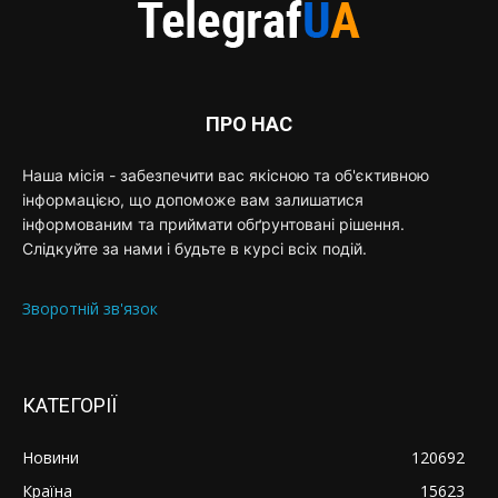
ПРО НАС
Наша місія - забезпечити вас якісною та об'єктивною
інформацією, що допоможе вам залишатися
інформованим та приймати обґрунтовані рішення.
Слідкуйте за нами і будьте в курсі всіх подій.
Зворотній зв'язок
КАТЕГОРІЇ
Новини
120692
Країна
15623