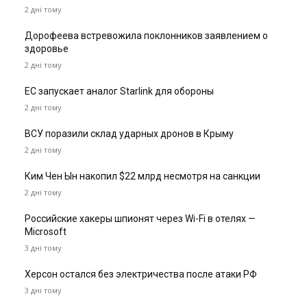
2 дні тому
Дорофеева встревожила поклонников заявлением о
здоровье
2 дні тому
ЕС запускает аналог Starlink для обороны
2 дні тому
ВСУ поразили склад ударных дронов в Крыму
2 дні тому
Ким Чен Ын накопил $22 млрд несмотря на санкции
2 дні тому
Российские хакеры шпионят через Wi-Fi в отелях —
Microsoft
3 дні тому
Херсон остался без электричества после атаки РФ
3 дні тому