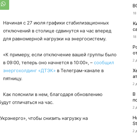
В
18
Начиная с 27 июля графики стабилизационных
К
с
отключений в столице сдвинутся на час вперед
18
для равномерной нагрузки на энергосистему.
Р
о
«К примеру, если отключение вашей группы было
2 
в 09:00, теперь оно начнется в 10:00», –
сообщил
энергохолдинг «ДТЭК»
в Телеграм-канале в
Х
а
пятницу.
2 
В
Как пояснили в нем, благодаря обновлению
п
удут отличаться на час.
2 
H
Укрэнерго», чтобы снизить нагрузку на
St
2 