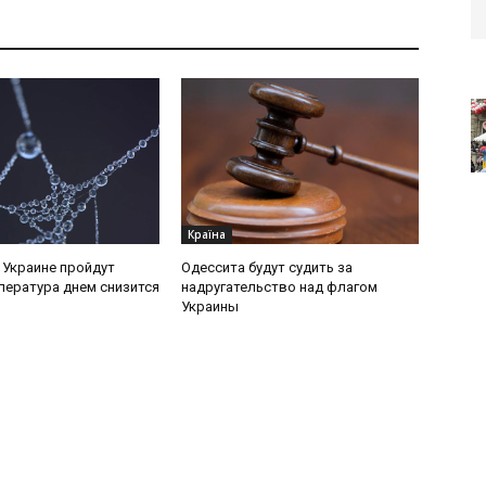
Країна
в Украине пройдут
Одессита будут судить за
пература днем снизится
надругательство над флагом
Украины