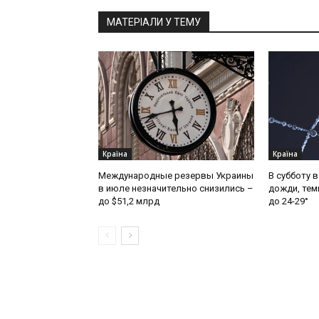
МАТЕРІАЛИ У ТЕМУ
Країна
Країна
Международные резервы Украины
В субботу 
в июле незначительно снизились –
дожди, тем
до $51,2 млрд
до 24-29°