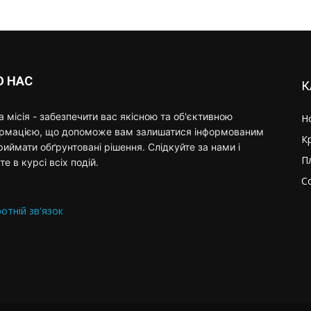
О НАС
К
 місія - забезпечити вас якісною та об'єктивною
Н
ормацією, що допоможе вам залишатися інформованим
К
риймати обґрунтовані рішення. Слідкуйте за нами і
П
те в курсі всіх подій.
С
отній зв'язок