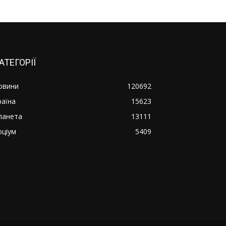
АТЕГОРІЇ
овини
120692
раїна
15623
ланета
13111
оціум
5409