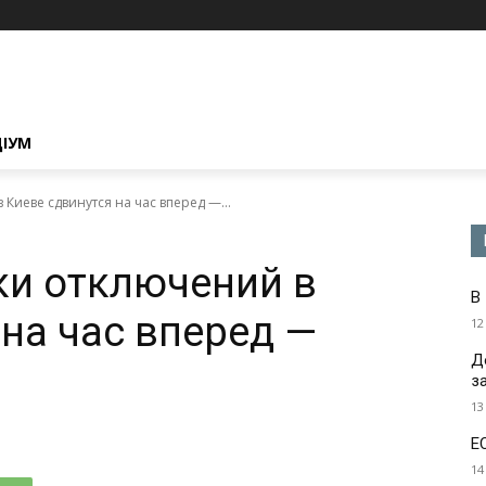
ЦІУМ
Киеве сдвинутся на час вперед —...
ки отключений в
В
 на час вперед —
12
Д
з
13
Е
14