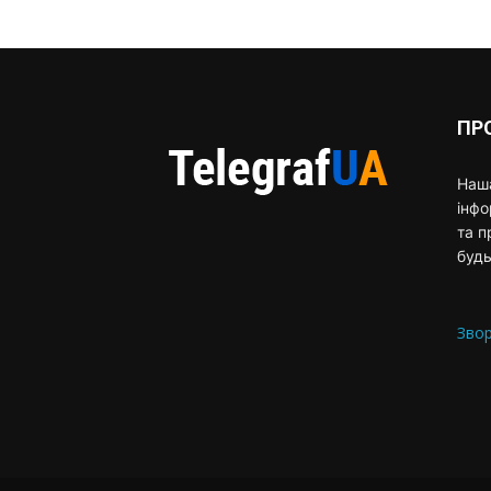
ПР
Наша
інф
та п
будь
Звор