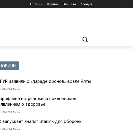
Новини
Країна
Планета
Соціум
НОВИНИ
 ГУР заявили о «параде дронов» возле Ялты
 години тому
орофеева встревожила поклонников
аявлением о здоровье
 години тому
С запускает аналог Starlink для обороны
 години тому