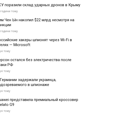
СУ поразили склад ударных дронов в Крыму
 години тому
им Чен Ын накопил $22 млрд несмотря на
анкции
 години тому
оссийские хакеры шпионят через Wi-Fi в
телях — Microsoft
дні тому
ерсон остался без электричества после
таки РФ
дні тому
 Германии задержали украинца,
одозреваемого в шпионаже
дні тому
uawei представила премиальный кроссовер
elato G9
дні тому