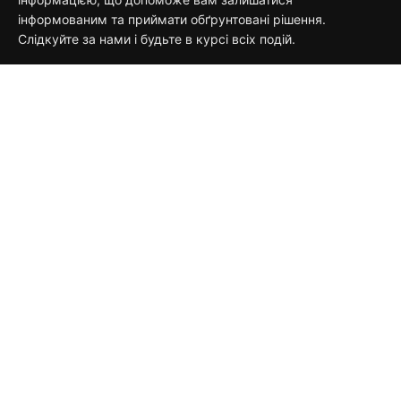
інформованим та приймати обґрунтовані рішення.
Слідкуйте за нами і будьте в курсі всіх подій.
Зворотній зв'язок
КАТЕГОРІЇ
Новини
120687
Країна
15618
Планета
13107
Соціум
5405