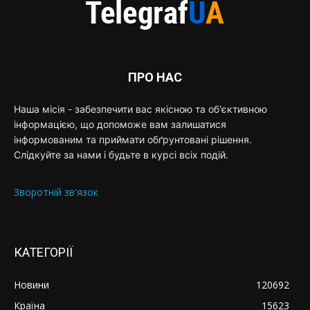
ПРО НАС
Наша місія - забезпечити вас якісною та об'єктивною
інформацією, що допоможе вам залишатися
інформованим та приймати обґрунтовані рішення.
Слідкуйте за нами і будьте в курсі всіх подій.
Зворотній зв'язок
КАТЕГОРІЇ
Новини
120692
Країна
15623