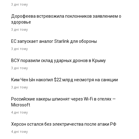
3 дні тому
Дорофеева встревожила поклонников заявлением о
здоровье
3 дні тому
ЕС запускает аналог Starlink для обороны
3 дні тому
ВСУ поразили склад ударных дронов в Крыму
3 дні тому
Ким Чен Ын накопил $22 млрд несмотря на санкции
3 дні тому
Российские хакеры шпионят через Wi-Fi в отелях —
Microsoft
4 дні тому
Херсон остался без электричества после атаки РФ
4 дні тому