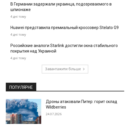
В Германии задержали украинца, подозреваемого в
шпионаже
4 дні тому
Huawei представила премиальный кроссовер Stelato G9
4 дні тому
Российские аналоги Starlink достигли окна стабильного
покрытия над Украиной
4 дні тому
Завантажити більше
ПОПУЛЯРНЕ
Дроны атаковали Питер: горит склад
Wildberries
24.07.2026