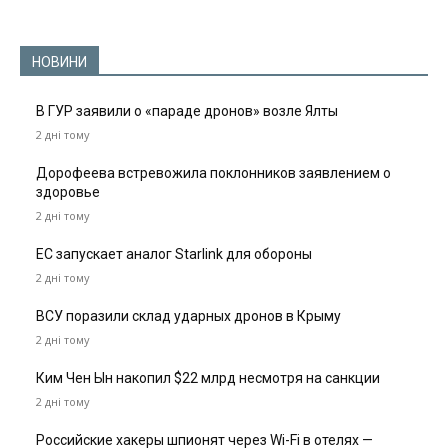
НОВИНИ
В ГУР заявили о «параде дронов» возле Ялты
2 дні тому
Дорофеева встревожила поклонников заявлением о
здоровье
2 дні тому
ЕС запускает аналог Starlink для обороны
2 дні тому
ВСУ поразили склад ударных дронов в Крыму
2 дні тому
Ким Чен Ын накопил $22 млрд несмотря на санкции
2 дні тому
Российские хакеры шпионят через Wi-Fi в отелях —