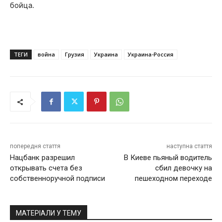
бойца.
ТЕГИ
война
Грузия
Украина
Украина-Россия
попередня стаття
наступна стаття
Нацбанк разрешил
В Киеве пьяный водитель
открывать счета без
сбил девочку на
собственноручной подписи
пешеходном переходе
МАТЕРІАЛИ У ТЕМУ