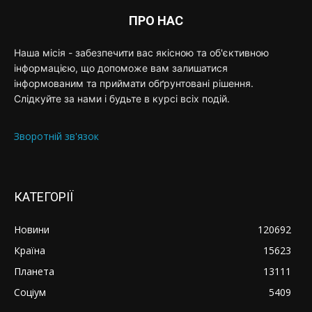
ПРО НАС
Наша місія - забезпечити вас якісною та об'єктивною
інформацією, що допоможе вам залишатися
інформованим та приймати обґрунтовані рішення.
Слідкуйте за нами і будьте в курсі всіх подій.
Зворотній зв'язок
КАТЕГОРІЇ
Новини
120692
Країна
15623
Планета
13111
Соціум
5409