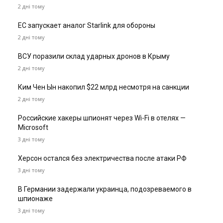
2 дні тому
ЕС запускает аналог Starlink для обороны
2 дні тому
ВСУ поразили склад ударных дронов в Крыму
2 дні тому
Ким Чен Ын накопил $22 млрд несмотря на санкции
2 дні тому
Российские хакеры шпионят через Wi-Fi в отелях —
Microsoft
3 дні тому
Херсон остался без электричества после атаки РФ
3 дні тому
В Германии задержали украинца, подозреваемого в
шпионаже
3 дні тому