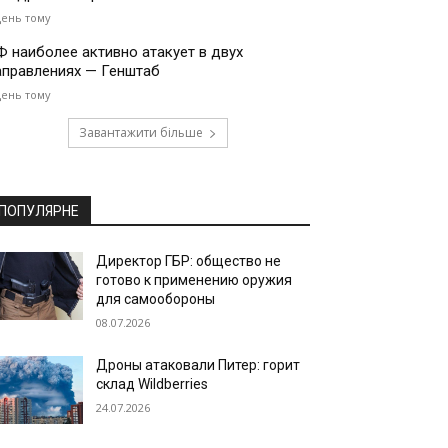
день тому
Ф наиболее активно атакует в двух
аправлениях — Генштаб
день тому
Завантажити більше
ПОПУЛЯРНЕ
Директор ГБР: общество не
готово к применению оружия
для самообороны
08.07.2026
Дроны атаковали Питер: горит
склад Wildberries
24.07.2026