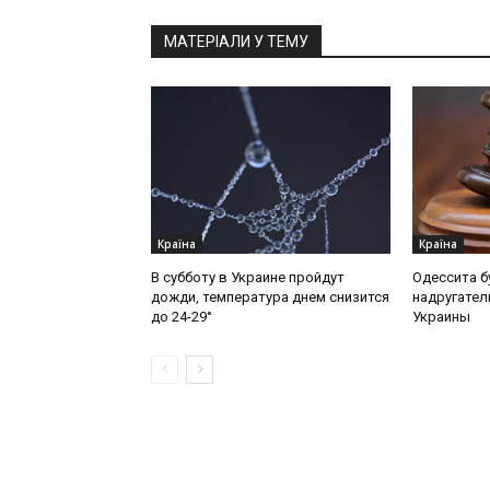
МАТЕРІАЛИ У ТЕМУ
Країна
Країна
В субботу в Украине пройдут
Одессита б
дожди, температура днем снизится
надругател
до 24-29°
Украины