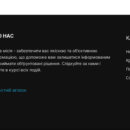
О НАС
К
 місія - забезпечити вас якісною та об'єктивною
Н
ормацією, що допоможе вам залишатися інформованим
К
риймати обґрунтовані рішення. Слідкуйте за нами і
П
те в курсі всіх подій.
С
отній зв'язок