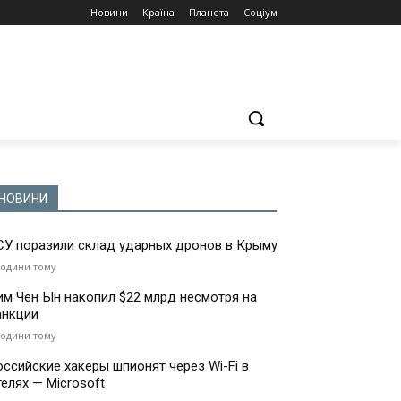
Новини
Країна
Планета
Соціум
НОВИНИ
СУ поразили склад ударных дронов в Крыму
години тому
им Чен Ын накопил $22 млрд несмотря на
анкции
години тому
оссийские хакеры шпионят через Wi-Fi в
телях — Microsoft