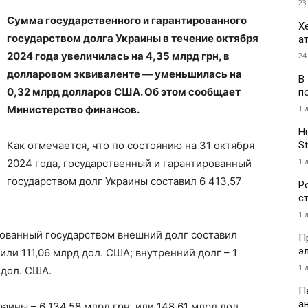
23
Сумма государственного и гарантированного
Х
государством долга Украины в течение октября
а
2024 года увеличилась на 4,35 млрд грн, в
24
долларовом эквиваленте — уменьшилась на
В
0,32 млрд долларов США. Об этом сообщает
п
1 
Министерство финансов.
H
St
Как отмечается, что по состоянию на 31 октября
1 
2024 года, государственный и гарантированный
государством долг Украины составил 6 413,57
Р
с
1 
рованный государством внешний долг составил
П
э
или 111,06 млрд дол. США; внутренний долг – 1
1 
 дол. США.
П
а
аины – 6 134,58 млрд грн, или 148,61 млрд дол.