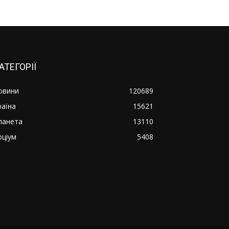
АТЕГОРІЇ
овини
120689
раїна
15621
ланета
13110
оціум
5408