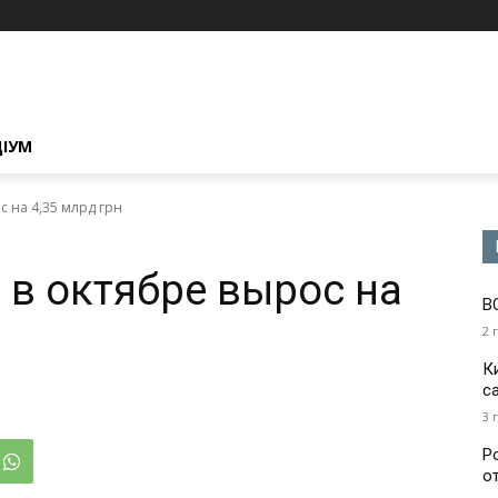
ЦІУМ
с на 4,35 млрд грн
 в октябре вырос на
В
2 
К
с
3 
Р
о