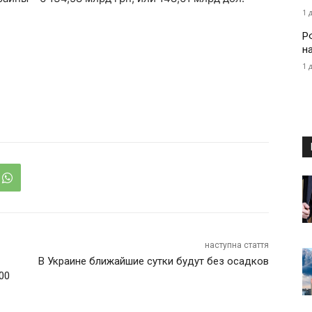
1 
Р
н
1 
наступна стаття
В Украине ближайшие сутки будут без осадков
00