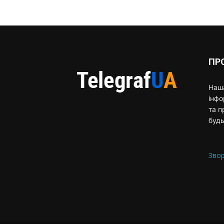
ПР
Наша
інф
та п
будь
Звор