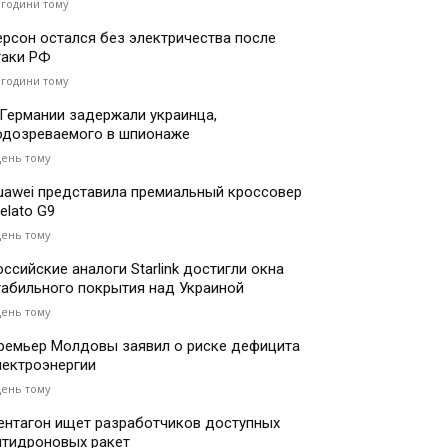
 години тому
ерсон остался без электричества после
таки РФ
 години тому
 Германии задержали украинца,
одозреваемого в шпионаже
день тому
uawei представила премиальный кроссовер
elato G9
день тому
оссийские аналоги Starlink достигли окна
табильного покрытия над Украиной
день тому
ремьер Молдовы заявил о риске дефицита
лектроэнергии
день тому
ентагон ищет разработчиков доступных
нтидроновых ракет