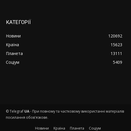
КАТЕГОРІЇ
Новини
120692
Країна
15623
Планета
13111
Соціум
5409
© Telegraf
UA
- При повному та частковому використанні матеріалів
посилання обов'язкове.
Новини
Країна
Планета
Соціум