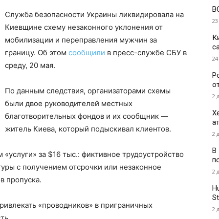
В
Служба безопасности Украины ликвидировала на
23
Киевщине схему незаконного уклонения от
К
мобилизации и переправления мужчин за
с
границу. Об этом
сообщили
в пресс-службе СБУ в
24
среду, 20 мая.
Р
о
По данным следствия, организаторами схемы
2 
были двое руководителей местных
Х
благотворительных фондов и их сообщник —
а
житель Киева, который подыскивал клиентов.
2 
В
«услуги» за $16 тыс.: фиктивное трудоустройство
п
туры с получением отсрочки или незаконное
2 
в пропуска.
H
St
ривлекать «проводников» в приграничных
2 
ть.