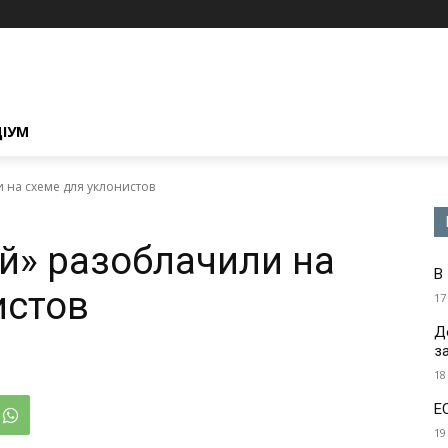
ЦІУМ
 на схеме для уклонистов
й» разоблачили на
В
истов
17
Д
з
18
Е
19