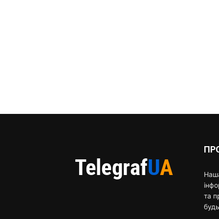
ПР
Наша
інф
та п
будь