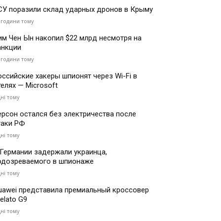
СУ поразили склад ударных дронов в Крыму
 години тому
им Чен Ын накопил $22 млрд несмотря на
анкции
 години тому
оссийские хакеры шпионят через Wi-Fi в
телях — Microsoft
дні тому
ерсон остался без электричества после
таки РФ
дні тому
 Германии задержали украинца,
одозреваемого в шпионаже
дні тому
uawei представила премиальный кроссовер
elato G9
дні тому