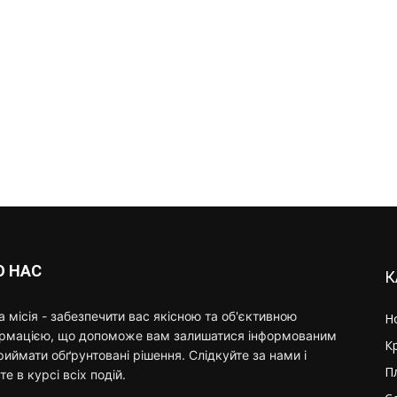
О НАС
К
 місія - забезпечити вас якісною та об'єктивною
Н
ормацією, що допоможе вам залишатися інформованим
К
риймати обґрунтовані рішення. Слідкуйте за нами і
П
те в курсі всіх подій.