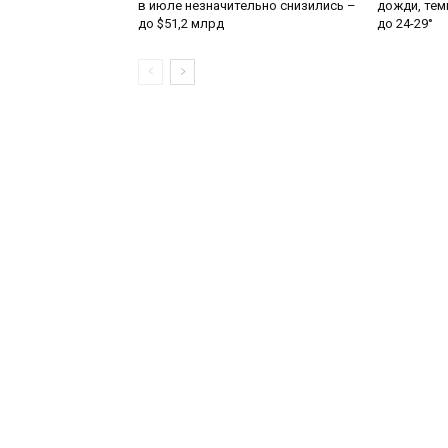
в июле незначительно снизились –
дожди, тем
до $51,2 млрд
до 24-29°