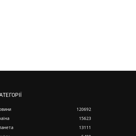
АТЕГОРІЇ
овини
120692
раїна
15623
ланета
13111