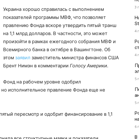
3 
Украина хорошо справилась с выполнением
показателей программы МВФ, что позволяет
H
St
правлению Фонда вскоре утвердить пятый транш
4 
на 1,1 млрд долларов. В частности, это может
произойти в рамках ежегодного собрания МВФ и
Р
с
Всемирного банка в октябре в Вашингтоне. Об
4 
этом
заявил
заместитель министра финансов США
П
Брент Нимэн в комментарии
Голосу Америки
.
э
5 
Фонд на рабочем уровне одобрил
П
, но исполнительное правление Фонда еще не
а
5 
Р
пятый пересмотр и одобрит финансирование в 1,1
н
6 
В
лнила все структурные маяки и показатели,