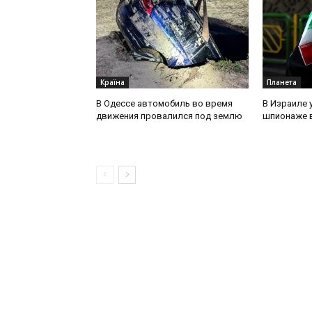
Країна
Планета
В Одессе автомобиль во время
В Израиле 
движения провалился под землю
шпионаже в