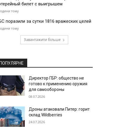
отерейный билет с выигрышем
години тому
БС поразили за сутки 1816 вражеских целей
години тому
Завантажити більше
ПОПУЛЯРНЕ
Директор ГБР: общество не
готово к применению оружия
для самообороны
08.07.2026
Дроны атаковали Питер: горит
склад Wildberries
24.07.2026