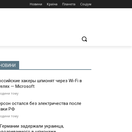
Новини
Країна
Планета
Соціум
НОВИНИ
оссийские хакеры шпионят через Wi-Fi в
телях — Microsoft
години тому
ерсон остался без электричества после
таки РФ
години тому
 Германии задержали украинца,
одозреваемого в шпионаже