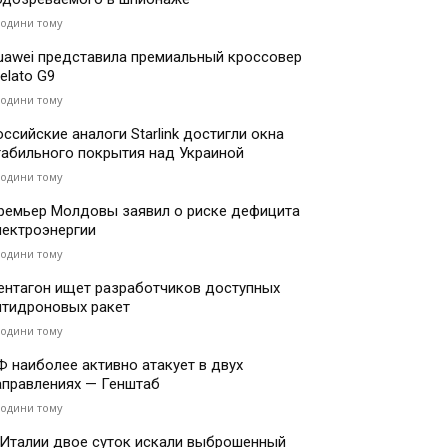
години тому
uawei представила премиальный кроссовер
elato G9
години тому
оссийские аналоги Starlink достигли окна
табильного покрытия над Украиной
години тому
ремьер Молдовы заявил о риске дефицита
лектроэнергии
години тому
ентагон ищет разработчиков доступных
нтидроновых ракет
години тому
Ф наиболее активно атакует в двух
аправлениях — Генштаб
години тому
 Италии двое суток искали выброшенный