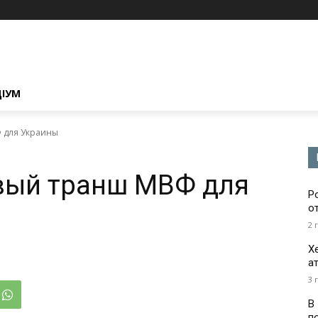
ЦІУМ
 для Украины
вый транш МВФ для
Р
о
2 
Х
а
3 
В
п