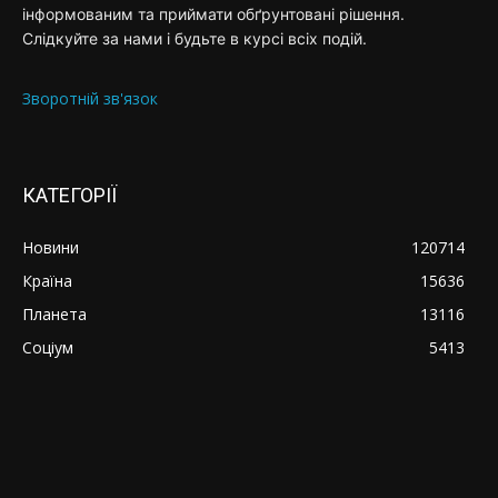
інформованим та приймати обґрунтовані рішення.
Слідкуйте за нами і будьте в курсі всіх подій.
Зворотній зв'язок
КАТЕГОРІЇ
Новини
120714
Країна
15636
Планета
13116
Соціум
5413