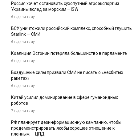
Россия хочет остановить сухопутный агроэкспорт из
Украины вслед за морским – ISW
6 години тому
ВСУ уничтожили российский комплекс, способный глушить
Starlink — СМИ
6 години тому
Коалиция Эстонии потеряла большинство в парламенте
6 години тому
Воздушные силы призвали СМИ не писать о «несбитых
ракетах»
6 години тому
Китай усилил доминирование в сфере гуманоидных
роботов
7 години тому
РФ планирует дезинформационную кампанию, чтобы
продемонстрировать якобы хорошее отношение к
пленным, – ЦПД