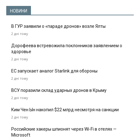
НОВИНИ
В ГУР заявили о «параде дронов» возле Ялты
2 дні тому
Дорофеева встревожила поклонников заявлением о
здоровье
2 дні тому
ЕС запускает аналог Starlink для обороны
2 дні тому
ВСУ поразили склад ударных дронов в Крыму
2 дні тому
Ким Чен Ын накопил $22 млрд несмотря на санкции
2 дні тому
Российские хакеры шпионят через Wi-Fi в отелях —
Microsoft