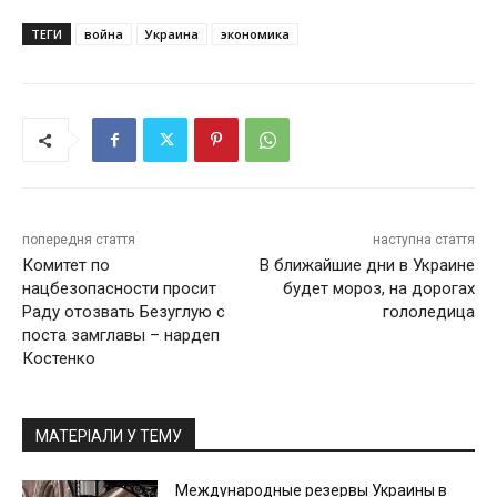
ТЕГИ
война
Украина
экономика
попередня стаття
наступна стаття
Комитет по
В ближайшие дни в Украине
нацбезопасности просит
будет мороз, на дорогах
Раду отозвать Безуглую с
гололедица
поста замглавы – нардеп
Костенко
МАТЕРІАЛИ У ТЕМУ
Международные резервы Украины в