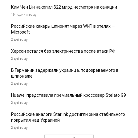
Ким Чен Ын накопил $22 млрд несмотря на санкции
19 години тому
Российские хакеры шпионят через Wi-Fi в отелях —
Microsoft
2 дні тому
Херсон остался без электричества после атаки РФ
2 дні тому
В Германии задержали украинца, подозреваемого в
шпионаже
2 дні тому
Huawei представила премиальный кроссовер Stelato G9
2 дні тому
Российские аналоги Starlink достигли окна стабильного
покрытия над Украиной
2 дні тому