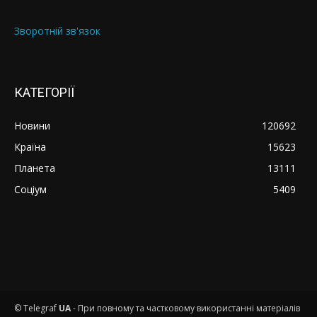
Зворотній зв'язок
КАТЕГОРІЇ
Новини
120692
Країна
15623
Планета
13111
Соціум
5409
© Telegraf
UA
- При повному та частковому використанні матеріалів