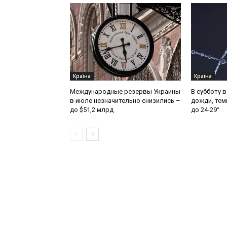
Країна
Країна
Международные резервы Украины
В субботу 
в июле незначительно снизились –
дожди, тем
до $51,2 млрд
до 24-29°