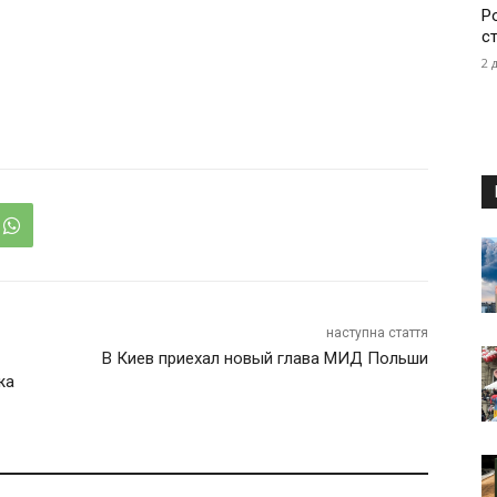
Р
с
2 
наступна стаття
В Киев приехал новый глава МИД Польши
жа