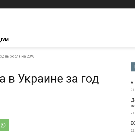
ЦІУМ
год выросла на 23%
 в Украине за год
В
21
Д
з
21
Е
22