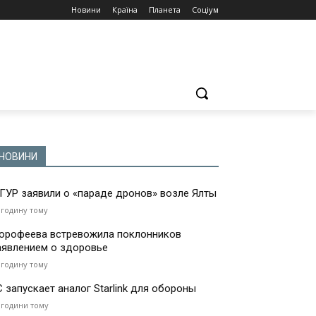
Новини
Країна
Планета
Соціум
НОВИНИ
 ГУР заявили о «параде дронов» возле Ялты
 годину тому
орофеева встревожила поклонников
аявлением о здоровье
 годину тому
С запускает аналог Starlink для обороны
 години тому