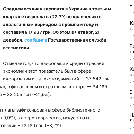
В
Среднемесячная зарплата в Украине в третьем
1 
квартале выросла на 22,7% по сравнению с
К
аналогичным периодом в прошлом году и
с
составила 17 937 грн. Об этом в четверг, 21
1 
декабря,
сообщила
Государственная служба
Р
статистики.
о
2 
Отмечается, что наибольшим среди отраслей
Х
экономики этот показатель был в сфере
а
информации и телекоммуникаций — 37 542 грн
2 
ода), в финансовом и страховом секторе — 34 189
В
 – 33 205 грн (+21,9%).
п
2 
 платы зафиксирован в сфере библиотечного,
H
(+9,9%), в сфере творчества, искусства и
St
зовании – 12 180 грн (+8,2%).
2 