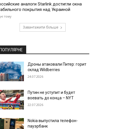
оссийские аналоги Starlink достигли окна
табильного покрытия над Украиной
дні тому
Завантажити більше
ПОПУЛЯРНЕ
Дроны атаковали Питер: горит
склад Wildberries
24.07.2026
Путин не уступит и будет
воевать до конца – NYT
22.07.2026
Nokia выпустила телефон-
пауэрбанк