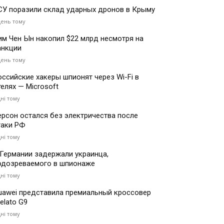
СУ поразили склад ударных дронов в Крыму
день тому
им Чен Ын накопил $22 млрд несмотря на
анкции
день тому
оссийские хакеры шпионят через Wi-Fi в
телях — Microsoft
дні тому
ерсон остался без электричества после
таки РФ
дні тому
 Германии задержали украинца,
одозреваемого в шпионаже
дні тому
uawei представила премиальный кроссовер
elato G9
дні тому