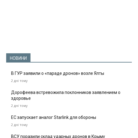
НОВИНИ
В ГУР заявили о «параде дронов» возле Ялты
2 дні тому
Дорофеева встревожила поклонников заявлением о
здоровье
2 дні тому
ЕС запускает аналог Starlink для обороны
2 дні тому
ВСУ поразили склад ударных дронов в Крыму