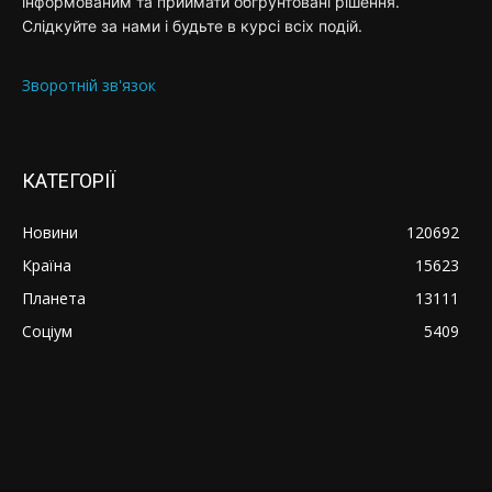
інформованим та приймати обґрунтовані рішення.
Слідкуйте за нами і будьте в курсі всіх подій.
Зворотній зв'язок
КАТЕГОРІЇ
Новини
120692
Країна
15623
Планета
13111
Соціум
5409