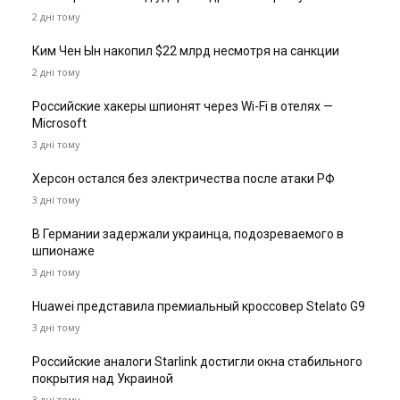
2 дні тому
Ким Чен Ын накопил $22 млрд несмотря на санкции
2 дні тому
Российские хакеры шпионят через Wi-Fi в отелях —
Microsoft
3 дні тому
Херсон остался без электричества после атаки РФ
3 дні тому
В Германии задержали украинца, подозреваемого в
шпионаже
3 дні тому
Huawei представила премиальный кроссовер Stelato G9
3 дні тому
Российские аналоги Starlink достигли окна стабильного
покрытия над Украиной
3 дні тому