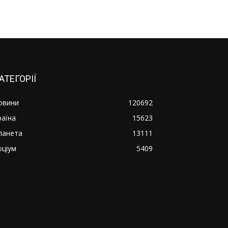
АТЕГОРІЇ
овини
120692
раїна
15623
ланета
13111
оціум
5409