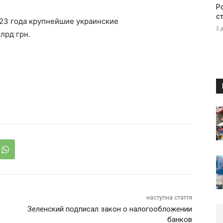
Р
с
023 года крупнейшие украинские
3 
лрд грн.
наступна стаття
Зеленский подписал закон о налогообложении
банков