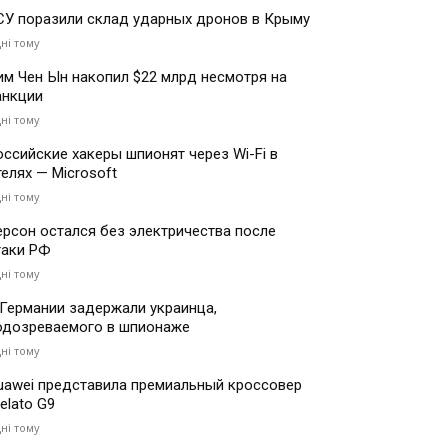
СУ поразили склад ударных дронов в Крыму
дні тому
им Чен Ын накопил $22 млрд несмотря на
анкции
дні тому
оссийские хакеры шпионят через Wi-Fi в
телях — Microsoft
дні тому
ерсон остался без электричества после
таки РФ
дні тому
 Германии задержали украинца,
одозреваемого в шпионаже
дні тому
uawei представила премиальный кроссовер
elato G9
дні тому