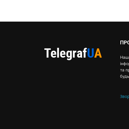
ПР
Наша
інф
та п
будь
Звор