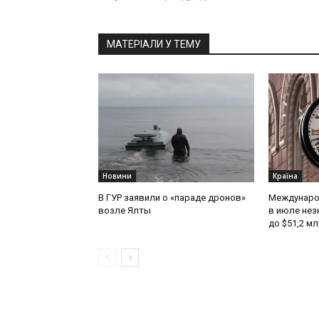
МАТЕРІАЛИ У ТЕМУ
Новини
Країна
В ГУР заявили о «параде дронов»
Междунаро
возле Ялты
в июле нез
до $51,2 м