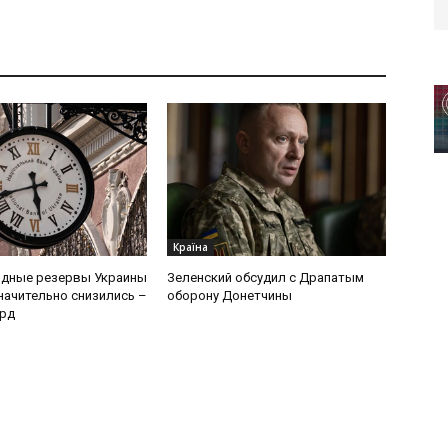
Країна
дные резервы Украины
Зеленский обсудил с Драпатым
начительно снизились –
оборону Донетчины
лрд