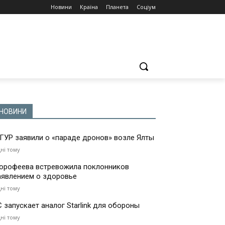
Новини
Країна
Планета
Соціум
НОВИНИ
 ГУР заявили о «параде дронов» возле Ялты
дні тому
орофеева встревожила поклонников
аявлением о здоровье
дні тому
С запускает аналог Starlink для обороны
дні тому