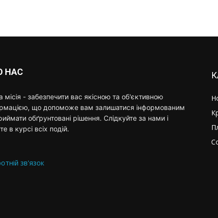
О НАС
К
 місія - забезпечити вас якісною та об'єктивною
Н
ормацією, що допоможе вам залишатися інформованим
К
риймати обґрунтовані рішення. Слідкуйте за нами і
П
те в курсі всіх подій.
С
отній зв'язок