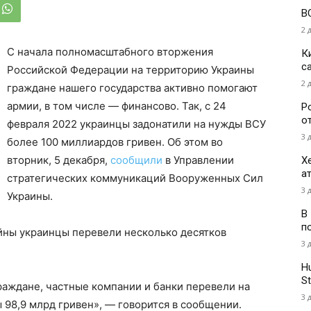
В
2 
С начала полномасштабного вторжения
К
с
Российской Федерации на территорию Украины
2 
граждане нашего государства активно помогают
армии, в том числе — финансово. Так, с 24
Р
о
февраля 2022 украинцы задонатили на нужды ВСУ
3 
более 100 миллиардов гривен. Об этом во
вторник, 5 декабря,
сообщили
в Управлении
Х
а
стратегических коммуникаций Вооруженных Сил
3 
Украины.
В
п
ойны украинцы перевели несколько десятков
3 
H
St
граждане, частные компании и банки перевели на
3 
98,9 млрд гривен», — говорится в сообщении.