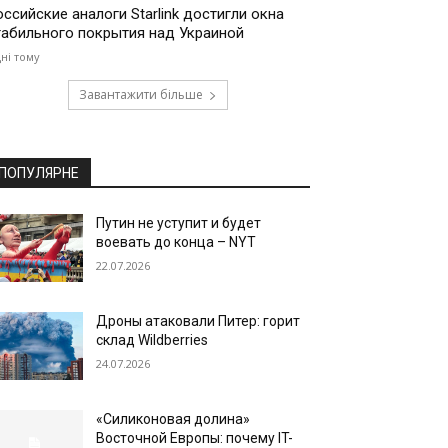
оссийские аналоги Starlink достигли окна
табильного покрытия над Украиной
дні тому
Завантажити більше
ПОПУЛЯРНЕ
Путин не уступит и будет
воевать до конца – NYT
22.07.2026
Дроны атаковали Питер: горит
склад Wildberries
24.07.2026
«Силиконовая долина»
Восточной Европы: почему IT-