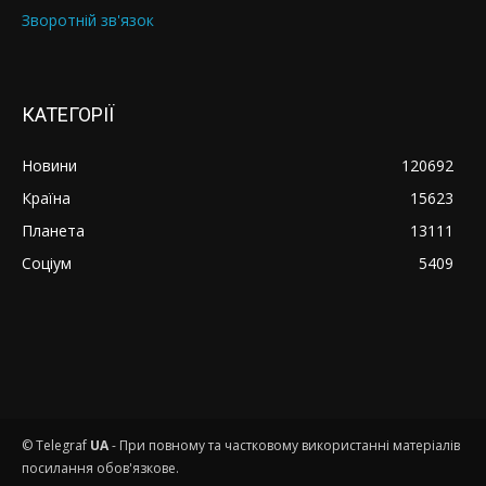
Зворотній зв'язок
КАТЕГОРІЇ
Новини
120692
Країна
15623
Планета
13111
Соціум
5409
© Telegraf
UA
- При повному та частковому використанні матеріалів
посилання обов'язкове.