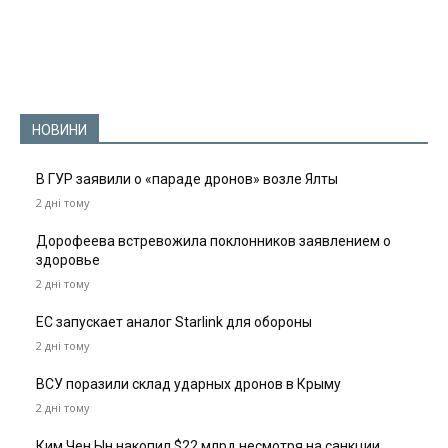
НОВИНИ
В ГУР заявили о «параде дронов» возле Ялты
2 дні тому
Дорофеева встревожила поклонников заявлением о
здоровье
2 дні тому
ЕС запускает аналог Starlink для обороны
2 дні тому
ВСУ поразили склад ударных дронов в Крыму
2 дні тому
Ким Чен Ын накопил $22 млрд несмотря на санкции