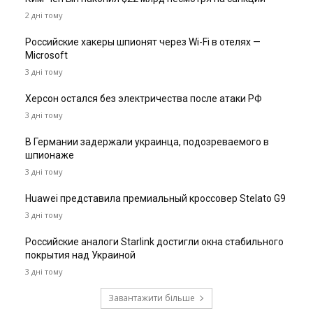
2 дні тому
Российские хакеры шпионят через Wi-Fi в отелях —
Microsoft
3 дні тому
Херсон остался без электричества после атаки РФ
3 дні тому
В Германии задержали украинца, подозреваемого в
шпионаже
3 дні тому
Huawei представила премиальный кроссовер Stelato G9
3 дні тому
Российские аналоги Starlink достигли окна стабильного
покрытия над Украиной
3 дні тому
Завантажити більше