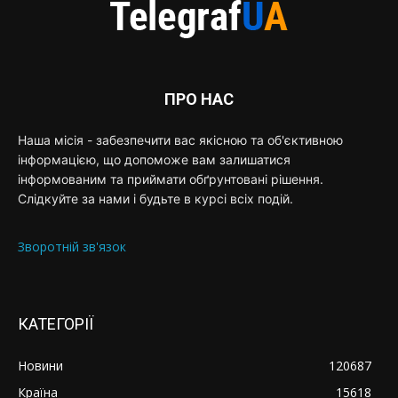
ПРО НАС
Наша місія - забезпечити вас якісною та об'єктивною
інформацією, що допоможе вам залишатися
інформованим та приймати обґрунтовані рішення.
Слідкуйте за нами і будьте в курсі всіх подій.
Зворотній зв'язок
КАТЕГОРІЇ
Новини
120687
Країна
15618