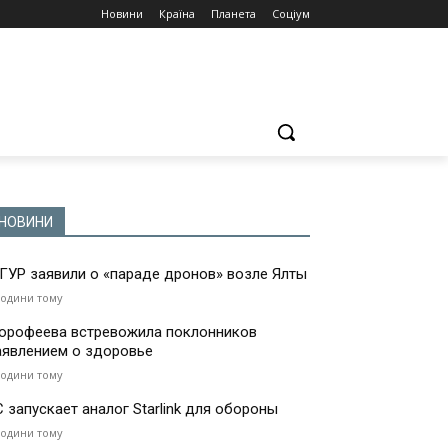
Новини
Країна
Планета
Соціум
НОВИНИ
 ГУР заявили о «параде дронов» возле Ялты
години тому
орофеева встревожила поклонников
аявлением о здоровье
години тому
С запускает аналог Starlink для обороны
години тому