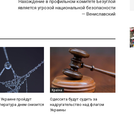
Нахождение в профильном комитете Безуглой
является угрозой национальной безопасности
— Вениславский
Країна
в Украине пройдут
Одессита будут судить за
пература днем снизится
надругательство над флагом
Украины