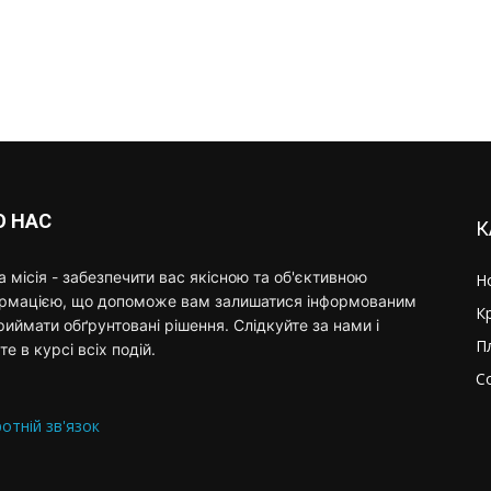
О НАС
К
 місія - забезпечити вас якісною та об'єктивною
Н
ормацією, що допоможе вам залишатися інформованим
К
риймати обґрунтовані рішення. Слідкуйте за нами і
П
те в курсі всіх подій.
С
отній зв'язок