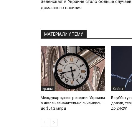
Зеленская: в Украине стало больше случаев
домашнего насилия
МАТЕРІАЛИ У ТЕМУ
Країна
Країна
Международные резервы Украины
В субботу 
в июле незначительно снизились –
дожди, тем
до $51,2 млрд
до 24-29°