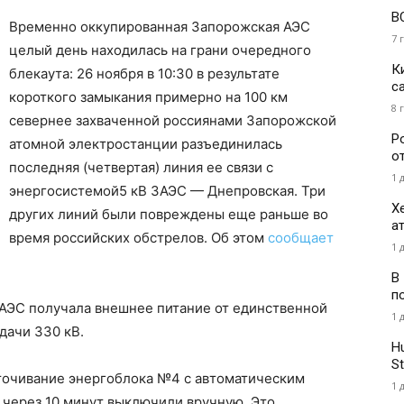
В
Временно оккупированная Запорожская АЭС
7 
целый день находилась на грани очередного
К
блекаута: 26 ноября в 10:30 в результате
с
короткого замыкания примерно на 100 км
8 
севернее захваченной россиянами Запорожской
Р
атомной электростанции разъединилась
о
последняя (четвертая) линия ее связи с
1 
энергосистемой5 кВ ЗАЭС — Днепровская. Три
Х
других линий были повреждены еще раньше во
а
время российских обстрелов. Об этом
сообщает
1 
В
п
АЭС получала внешнее питание от единственной
1 
дачи 330 кВ.
H
St
точивание энергоблока №4 с автоматическим
1 
 через 10 минут выключили вручную. Это