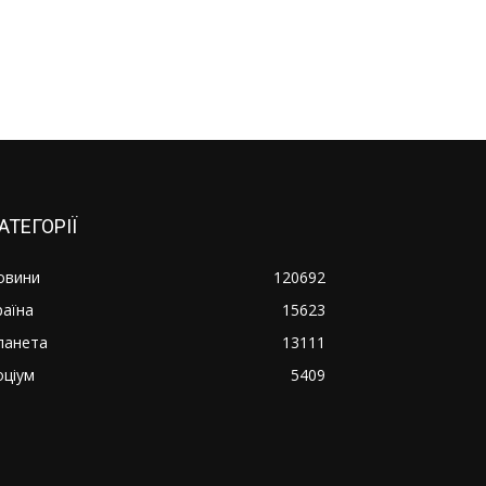
АТЕГОРІЇ
овини
120692
раїна
15623
ланета
13111
оціум
5409