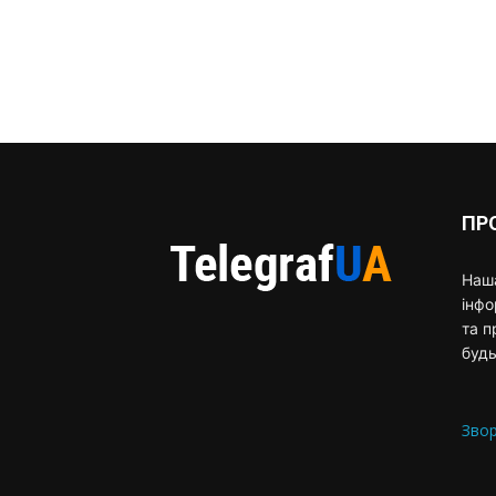
ПР
Наша
інф
та п
будь
Звор