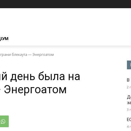
ЦІУМ
 грани блекаута — Энергоатом
й день была на
В
— Энергоатом
2 
Д
з
3 
Е
4 