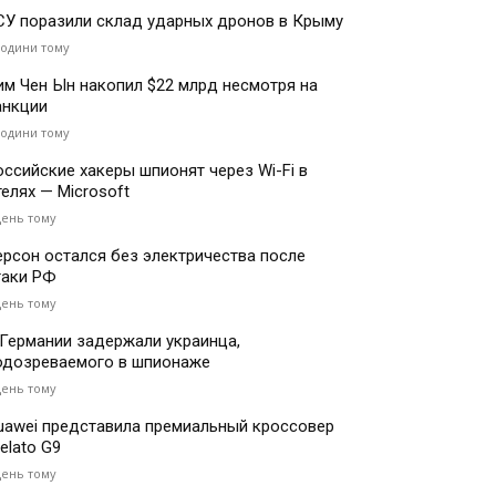
СУ поразили склад ударных дронов в Крыму
години тому
им Чен Ын накопил $22 млрд несмотря на
анкции
години тому
оссийские хакеры шпионят через Wi-Fi в
телях — Microsoft
день тому
ерсон остался без электричества после
таки РФ
день тому
 Германии задержали украинца,
одозреваемого в шпионаже
день тому
uawei представила премиальный кроссовер
elato G9
день тому