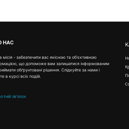
О НАС
К
 місія - забезпечити вас якісною та об'єктивною
Н
ормацією, що допоможе вам залишатися інформованим
К
риймати обґрунтовані рішення. Слідкуйте за нами і
П
те в курсі всіх подій.
С
отній зв'язок