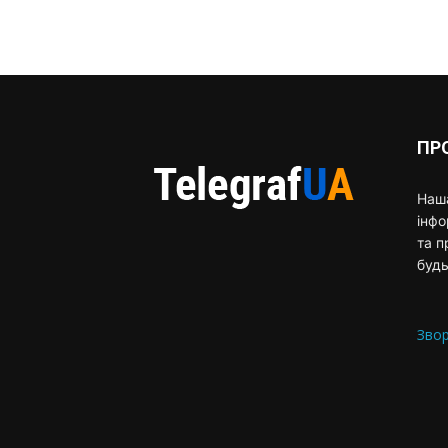
ПР
Наша
інф
та п
будь
Звор