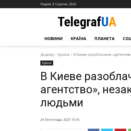
Неділя, 9 Серпня, 2026
НОВИНИ
КРАЇНА
ПЛАНЕТА
СО
Додому
Країна
В Киеве разоблачили «детектив
Країна
В Киеве разобла
агентство», нез
людьми
24 Листопада, 2023 15:36