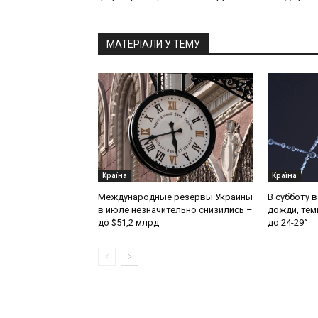
МАТЕРІАЛИ У ТЕМУ
Країна
Країна
Международные резервы Украины
В субботу 
в июле незначительно снизились –
дожди, тем
до $51,2 млрд
до 24-29°