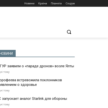
Новини
Країна
Планета
Соціум
НОВИНИ
 ГУР заявили о «параде дронов» возле Ялты
дні тому
орофеева встревожила поклонников
аявлением о здоровье
дні тому
С запускает аналог Starlink для обороны
дні тому