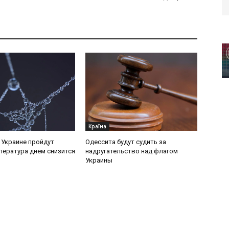
Країна
в Украине пройдут
Одессита будут судить за
пература днем снизится
надругательство над флагом
Украины