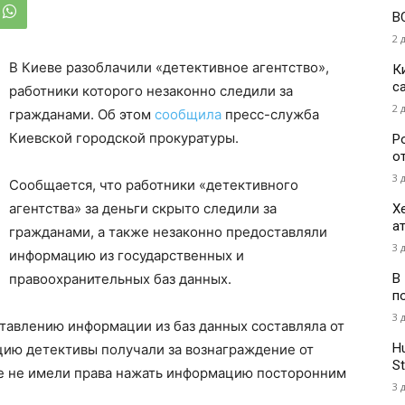
В
2 
В Киеве разоблачили «детективное агентство»,
К
с
работники которого незаконно следили за
2 
гражданами. Об этом
сообщила
пресс-служба
Киевской городской прокуратуры.
Р
о
3 
Сообщается, что работники «детективного
агентства» за деньги скрыто следили за
Х
а
гражданами, а также незаконно предоставляли
3 
информацию из государственных и
В
правоохранительных баз данных.
п
3 
тавлению информации из баз данных составляла от
H
ию детективы получали за вознаграждение от
St
е не имели права нажать информацию посторонним
3 