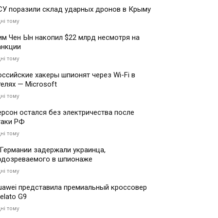
СУ поразили склад ударных дронов в Крыму
дні тому
им Чен Ын накопил $22 млрд несмотря на
анкции
дні тому
оссийские хакеры шпионят через Wi-Fi в
телях — Microsoft
дні тому
ерсон остался без электричества после
таки РФ
дні тому
 Германии задержали украинца,
одозреваемого в шпионаже
дні тому
uawei представила премиальный кроссовер
elato G9
дні тому