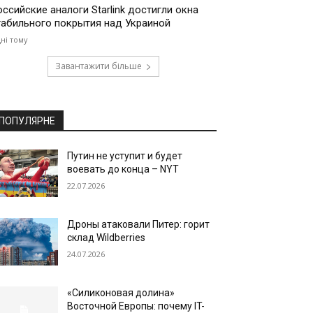
оссийские аналоги Starlink достигли окна
табильного покрытия над Украиной
дні тому
Завантажити більше
ПОПУЛЯРНЕ
Путин не уступит и будет
воевать до конца – NYT
22.07.2026
Дроны атаковали Питер: горит
склад Wildberries
24.07.2026
«Силиконовая долина»
Восточной Европы: почему IT-