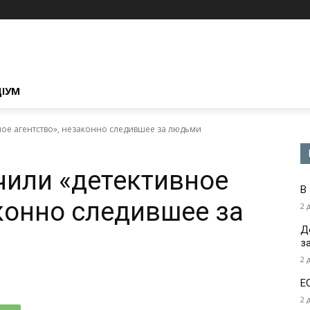
ЦІУМ
ное агентство», незаконно следившее за людьми
чили «детективное
В
аконно следившее за
2 
Д
з
2 
Е
2 