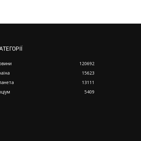
АТЕГОРІЇ
овини
120692
раїна
15623
ланета
13111
оціум
5409