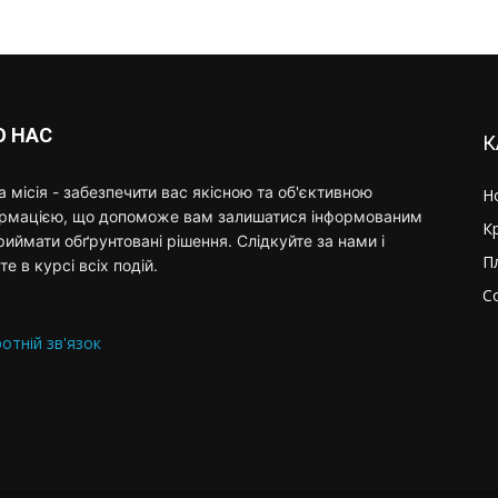
О НАС
К
 місія - забезпечити вас якісною та об'єктивною
Н
ормацією, що допоможе вам залишатися інформованим
К
риймати обґрунтовані рішення. Слідкуйте за нами і
П
те в курсі всіх подій.
С
отній зв'язок