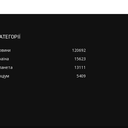
АТЕГОРІЇ
овини
120692
раїна
15623
ланета
13111
оціум
5409