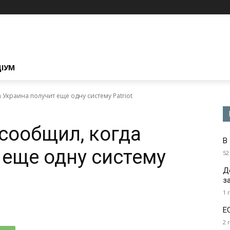
ЦІУМ
Украина получит еще одну систему Patriot
сообщил, когда
В
 еще одну систему
52
Д
з
1 
Е
2 