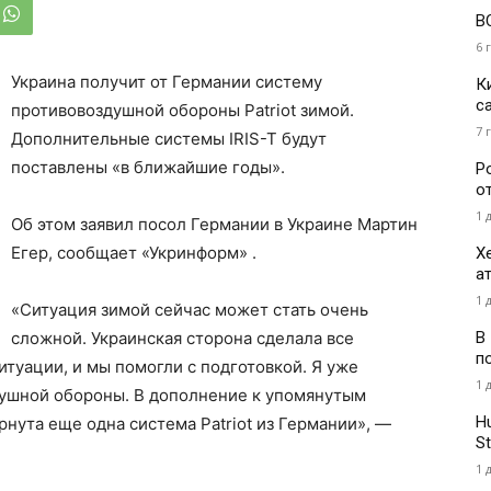
В
6 
Украина получит от Германии систему
К
с
противовоздушной обороны Patriot зимой.
7 
Дополнительные системы IRIS-T будут
поставлены «в ближайшие годы».
Р
о
1 
Об этом заявил посол Германии в Украине Мартин
Егер, сообщает «Укринформ» .
Х
а
1 
«Ситуация зимой сейчас может стать очень
В
сложной. Украинская сторона сделала все
п
итуации, и мы помогли с подготовкой. Я уже
1 
ушной обороны. В дополнение к упомянутым
H
ернута еще одна система Patriot из Германии», —
St
1 