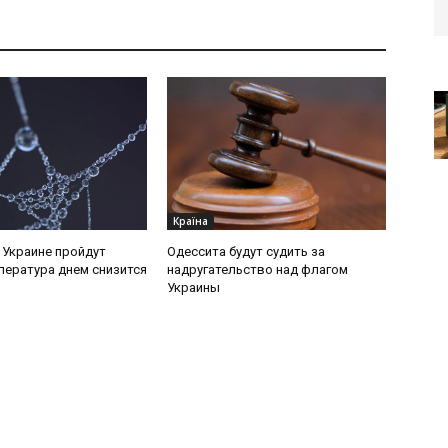
Країна
в Украине пройдут
Одессита будут судить за
пература днем снизится
надругательство над флагом
Украины