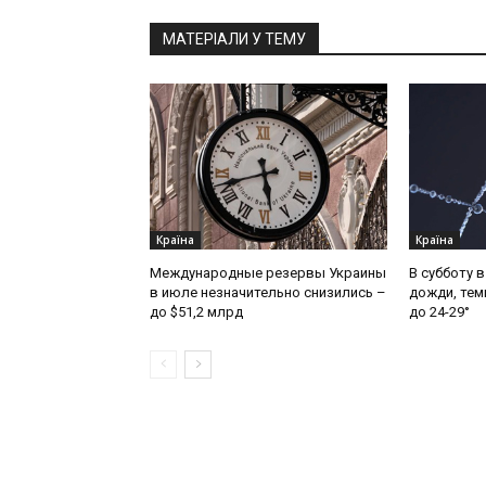
МАТЕРІАЛИ У ТЕМУ
Країна
Країна
Международные резервы Украины
В субботу 
в июле незначительно снизились –
дожди, тем
до $51,2 млрд
до 24-29°