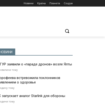
Новини
Країна
Планета
Соціум
НОВИНИ
 ГУР заявили о «параде дронов» возле Ялты
 хвилини тому
орофеева встревожила поклонников
аявлением о здоровье
годину тому
С запускает аналог Starlink для обороны
години тому