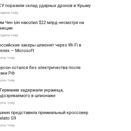
СУ поразили склад ударных дронов в Крыму
години тому
им Чен Ын накопил $22 млрд несмотря на
анкции
години тому
оссийские хакеры шпионят через Wi-Fi в
телях — Microsoft
день тому
ерсон остался без электричества после
таки РФ
день тому
 Германии задержали украинца,
одозреваемого в шпионаже
день тому
uawei представила премиальный кроссовер
elato G9
день тому