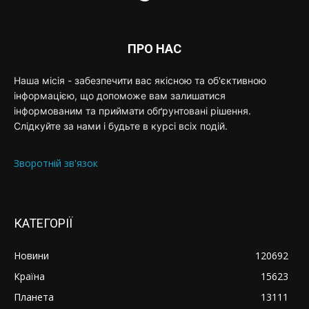
ПРО НАС
Наша місія - забезпечити вас якісною та об'єктивною
інформацією, що допоможе вам залишатися
інформованим та приймати обґрунтовані рішення.
Слідкуйте за нами і будьте в курсі всіх подій.
Зворотній зв'язок
КАТЕГОРІЇ
Новини
120692
Країна
15623
Планета
13111