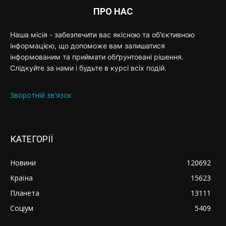
ПРО НАС
Наша місія - забезпечити вас якісною та об'єктивною
інформацією, що допоможе вам залишатися
інформованим та приймати обґрунтовані рішення.
Слідкуйте за нами і будьте в курсі всіх подій.
Зворотній зв'язок
КАТЕГОРІЇ
Новини
120692
Країна
15623
Планета
13111
Соціум
5409