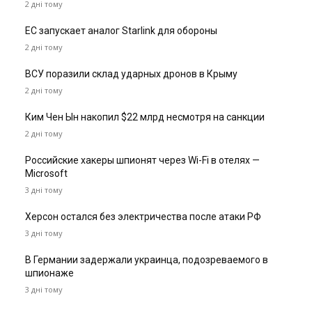
2 дні тому
ЕС запускает аналог Starlink для обороны
2 дні тому
ВСУ поразили склад ударных дронов в Крыму
2 дні тому
Ким Чен Ын накопил $22 млрд несмотря на санкции
2 дні тому
Российские хакеры шпионят через Wi-Fi в отелях —
Microsoft
3 дні тому
Херсон остался без электричества после атаки РФ
3 дні тому
В Германии задержали украинца, подозреваемого в
шпионаже
3 дні тому