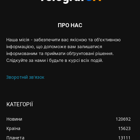
ПРО НАС
Наша місія - забезпечити вас якісною та об'єктивною
інформацією, що допоможе вам залишатися
інформованим та приймати обґрунтовані рішення.
Слідкуйте за нами і будьте в курсі всіх подій.
Зворотній зв'язок
КАТЕГОРІЇ
Новини
120692
Країна
15623
Планета
13111