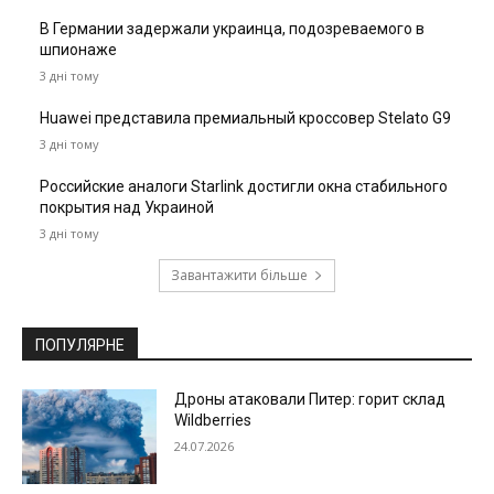
В Германии задержали украинца, подозреваемого в
шпионаже
3 дні тому
Huawei представила премиальный кроссовер Stelato G9
3 дні тому
Российские аналоги Starlink достигли окна стабильного
покрытия над Украиной
3 дні тому
Завантажити більше
ПОПУЛЯРНЕ
Дроны атаковали Питер: горит склад
Wildberries
24.07.2026