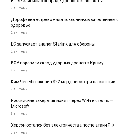
В ГУР заявили о «параде дронов» возле Ялты
2 дні тому
Дорофеева встревожила поклонников заявлением о
здоровье
2 дні тому
ЕС запускает аналог Starlink для обороны
2 дні тому
ВСУ поразили склад ударных дронов в Крыму
2 дні тому
Ким Чен Ын накопил $22 млрд несмотря на санкции
2 дні тому
Российские хакеры шпионят через Wi-Fi в отелях —
Microsoft
3 дні тому
Херсон остался без электричества после атаки РФ
3 дні тому