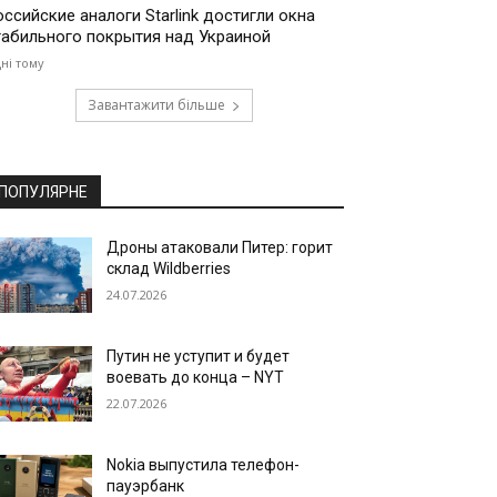
оссийские аналоги Starlink достигли окна
табильного покрытия над Украиной
дні тому
Завантажити більше
ПОПУЛЯРНЕ
Дроны атаковали Питер: горит
склад Wildberries
24.07.2026
Путин не уступит и будет
воевать до конца – NYT
22.07.2026
Nokia выпустила телефон-
пауэрбанк