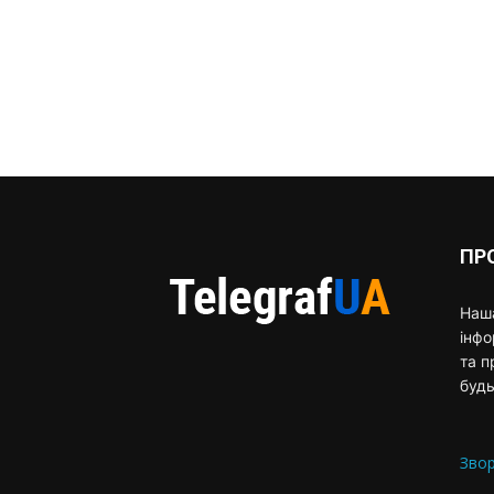
ПР
Наша
інф
та п
будь
Звор