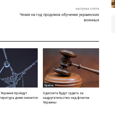
наступна стаття
Чехия на год продлила обучение украинских
военных
Країна
в Украине пройдут
Одессита будут судить за
пература днем снизится
надругательство над флагом
Украины