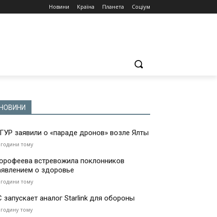
Новини
Країна
Планета
Соціум
НОВИНИ
 ГУР заявили о «параде дронов» возле Ялты
 години тому
орофеева встревожила поклонников
аявлением о здоровье
 години тому
С запускает аналог Starlink для обороны
 годину тому