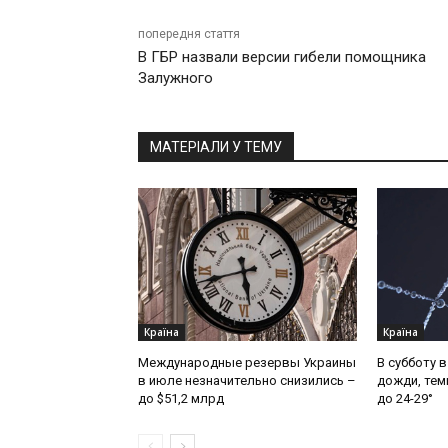
попередня стаття
В ГБР назвали версии гибели помощника
Залужного
МАТЕРІАЛИ У ТЕМУ
Країна
Країна
Международные резервы Украины
В субботу 
в июле незначительно снизились –
дожди, тем
до $51,2 млрд
до 24-29°