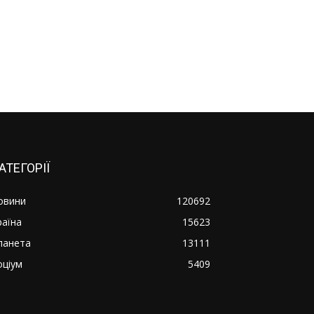
АТЕГОРІЇ
овини
120692
раїна
15623
ланета
13111
оціум
5409