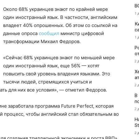
В
Около 68% украинцев знают по крайней мере
1 
один иностранный язык. В частности, английским
К
владеет 40% опрошенных. Об этом со ссылкой на
с
данные опроса
сообщил
министр цифровой
1 
трансформации Михаил Федоров.
Р
о
«Сейчас 68% украинцев знают по меньшей мере
2 
один иностранный язык, еще 56% — хотят
Х
повысить свой уровень владения языками. Это
а
тысячи людей, стремящихся учиться и
2 
ать для них все условия», — отметил Федоров.
В
п
ине заработала программа Future Perfect, которая
2 
 процесс, чтобы английский стал обязательным во
H
St
2 
ля создания триллионной экономики и роста ВВП»,