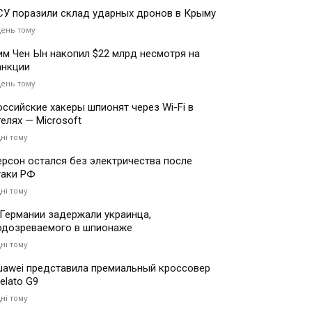
СУ поразили склад ударных дронов в Крыму
день тому
им Чен Ын накопил $22 млрд несмотря на
анкции
день тому
оссийские хакеры шпионят через Wi-Fi в
телях — Microsoft
дні тому
ерсон остался без электричества после
таки РФ
дні тому
 Германии задержали украинца,
одозреваемого в шпионаже
дні тому
uawei представила премиальный кроссовер
elato G9
дні тому