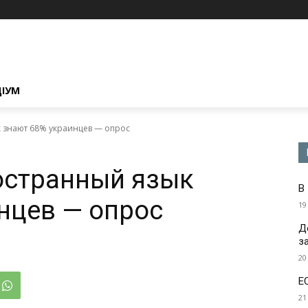
ЦІУМ
 знают 68% украинцев — опрос
остранный язык
В
нцев — опрос
19
Д
з
20
Е
21