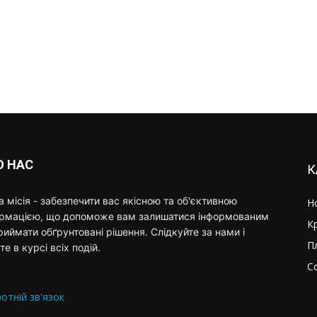
О НАС
К
 місія - забезпечити вас якісною та об'єктивною
Н
ормацією, що допоможе вам залишатися інформованим
К
риймати обґрунтовані рішення. Слідкуйте за нами і
П
те в курсі всіх подій.
С
отній зв'язок