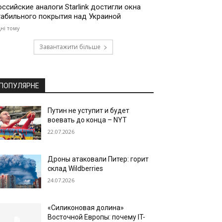
оссийские аналоги Starlink достигли окна
табильного покрытия над Украиной
дні тому
Завантажити більше
ПОПУЛЯРНЕ
Путин не уступит и будет
воевать до конца – NYT
22.07.2026
Дроны атаковали Питер: горит
склад Wildberries
24.07.2026
«Силиконовая долина»
Восточной Европы: почему IT-