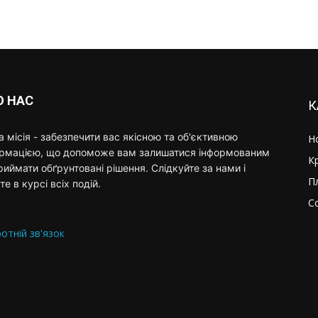
О НАС
К
 місія - забезпечити вас якісною та об'єктивною
Н
ормацією, що допоможе вам залишатися інформованим
К
риймати обґрунтовані рішення. Слідкуйте за нами і
П
те в курсі всіх подій.
С
отній зв'язок