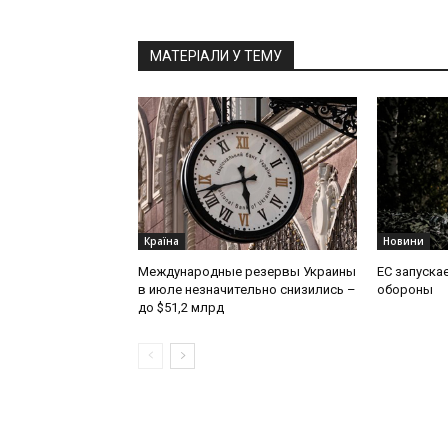
МАТЕРІАЛИ У ТЕМУ
Країна
Новини
Международные резервы Украины
ЕС запускае
в июле незначительно снизились –
обороны
до $51,2 млрд