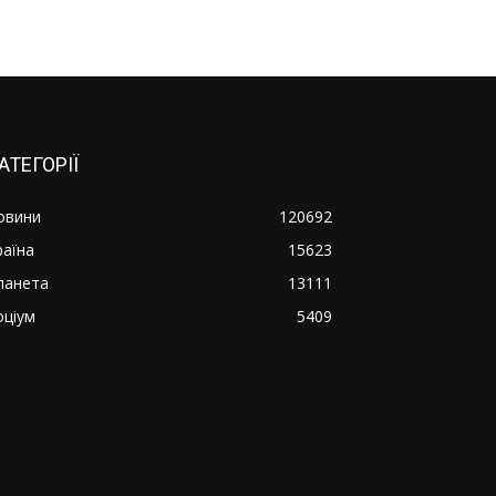
АТЕГОРІЇ
овини
120692
раїна
15623
ланета
13111
оціум
5409