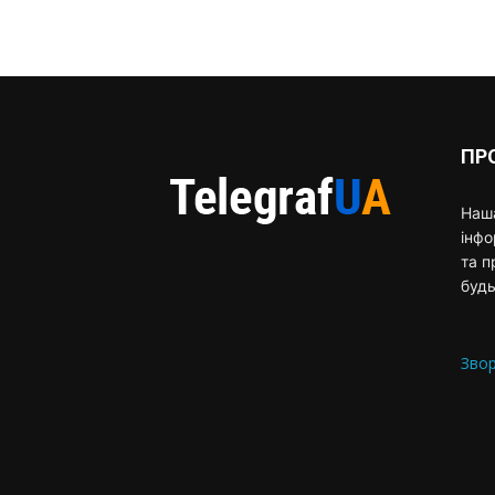
ПР
Наша
інф
та п
будь
Звор