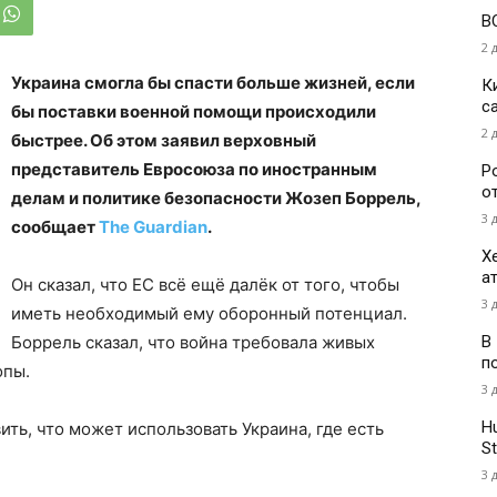
В
2 
Украина смогла бы спасти больше жизней, если
К
с
бы поставки военной помощи происходили
2 
быстрее. Об этом заявил верховный
представитель Евросоюза по иностранным
Р
о
делам и политике безопасности Жозеп Боррель,
3 
сообщает
The Guardian
.
Х
а
Он сказал, что ЕС всё ещё далёк от того, чтобы
3 
иметь необходимый ему оборонный потенциал.
В
Боррель сказал, что война требовала живых
п
опы.
3 
H
ить, что может использовать Украина, где есть
St
3 