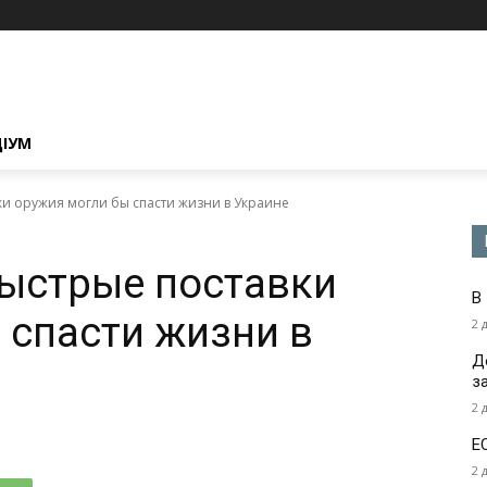
ЦІУМ
ки оружия могли бы спасти жизни в Украине
быстрые поставки
В
 спасти жизни в
2 
Д
з
2 
Е
2 