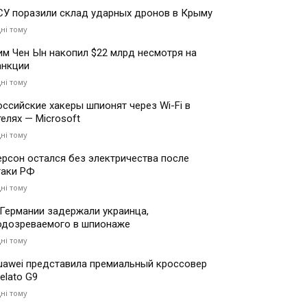
СУ поразили склад ударных дронов в Крыму
дні тому
им Чен Ын накопил $22 млрд несмотря на
анкции
дні тому
оссийские хакеры шпионят через Wi-Fi в
телях — Microsoft
дні тому
ерсон остался без электричества после
таки РФ
дні тому
 Германии задержали украинца,
одозреваемого в шпионаже
дні тому
uawei представила премиальный кроссовер
elato G9
дні тому