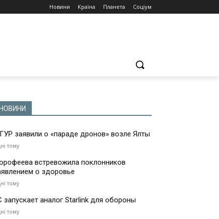
Новини
Країна
Планета
Соціум
НОВИНИ
 ГУР заявили о «параде дронов» возле Ялты
дні тому
орофеева встревожила поклонников
аявлением о здоровье
дні тому
С запускает аналог Starlink для обороны
дні тому